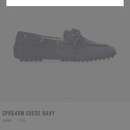
CPH545M suede navy
199€
139€