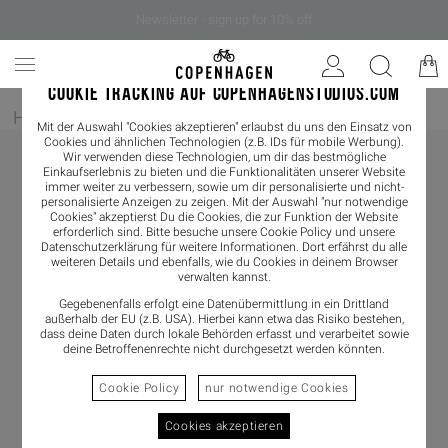
Newsletter - sign up for 10% off
COOKIE TRACKING AUF COPENHAGENSTUDIOS.COM
Home
/
Herren
/
Loafer
Mit der Auswahl "Cookies akzeptieren" erlaubst du uns den Einsatz von
Cookies und ähnlichen Technologien (z.B. IDs für mobile Werbung).
Wir verwenden diese Technologien, um dir das bestmögliche
Einkaufserlebnis zu bieten und die Funktionalitäten unserer Website
immer weiter zu verbessern, sowie um dir personalisierte und nicht-
personalisierte Anzeigen zu zeigen. Mit der Auswahl "nur notwendige
Cookies" akzeptierst Du die Cookies, die zur Funktion der Website
erforderlich sind. Bitte besuche unsere Cookie Policy und unsere
Datenschutzerklärung
für weitere Informationen. Dort erfährst du alle
weiteren Details und ebenfalls, wie du Cookies in deinem Browser
verwalten kannst.
Gegebenenfalls erfolgt eine Datenübermittlung in ein Drittland
außerhalb der EU (z.B. USA). Hierbei kann etwa das Risiko bestehen,
dass deine Daten durch lokale Behörden erfasst und verarbeitet sowie
deine Betroffenenrechte nicht durchgesetzt werden könnten.
Cookie Policy
nur notwendige Cookies
Cookies akzeptieren