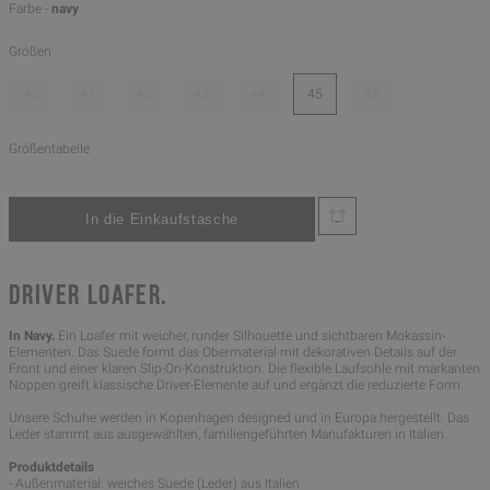
Farbe -
navy
Größen
40
41
42
43
44
45
46
Größentabelle
DRIVER LOAFER.
In Navy.
Ein Loafer mit weicher, runder Silhouette und sichtbaren Mokassin-
Elementen. Das Suede formt das Obermaterial mit dekorativen Details auf der
Front und einer klaren Slip-On-Konstruktion. Die flexible Laufsohle mit markanten
Noppen greift klassische Driver-Elemente auf und ergänzt die reduzierte Form.
Unsere Schuhe werden in Kopenhagen designed und in Europa hergestellt. Das
Leder stammt aus ausgewählten, familiengeführten Manufakturen in Italien.
Produktdetails
- Außenmaterial: weiches Suede (Leder) aus Italien