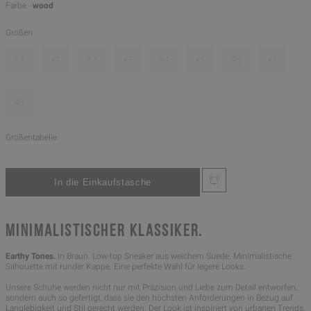
Farbe -
wood
Größen
40
41
42
43
44
45
46
47
48
Größentabelle
MINIMALISTISCHER KLASSIKER.
Earthy Tones.
In Braun. Low-top Sneaker aus weichem Suede. Minimalistische
Silhouette mit runder Kappe. Eine perfekte Wahl für legere Looks.
Unsere Schuhe werden nicht nur mit Präzision und Liebe zum Detail entworfen,
sondern auch so gefertigt, dass sie den höchsten Anforderungen in Bezug auf
Langlebigkeit und Stil gerecht werden. Der Look ist inspiriert von urbanen Trends,