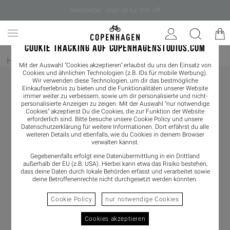
Newsletter - sign up for 10% off
COOKIE TRACKING AUF COPENHAGENSTUDIOS.COM
Home
/
Herren
/
Sneaker
Mit der Auswahl "Cookies akzeptieren" erlaubst du uns den Einsatz von
Cookies und ähnlichen Technologien (z.B. IDs für mobile Werbung).
Wir verwenden diese Technologien, um dir das bestmögliche
Einkaufserlebnis zu bieten und die Funktionalitäten unserer Website
immer weiter zu verbessern, sowie um dir personalisierte und nicht-
personalisierte Anzeigen zu zeigen. Mit der Auswahl "nur notwendige
Cookies" akzeptierst Du die Cookies, die zur Funktion der Website
erforderlich sind. Bitte besuche unsere Cookie Policy und unsere
Datenschutzerklärung
für weitere Informationen. Dort erfährst du alle
weiteren Details und ebenfalls, wie du Cookies in deinem Browser
verwalten kannst.
Gegebenenfalls erfolgt eine Datenübermittlung in ein Drittland
außerhalb der EU (z.B. USA). Hierbei kann etwa das Risiko bestehen,
dass deine Daten durch lokale Behörden erfasst und verarbeitet sowie
deine Betroffenenrechte nicht durchgesetzt werden könnten.
Cookie Policy
nur notwendige Cookies
Cookies akzeptieren