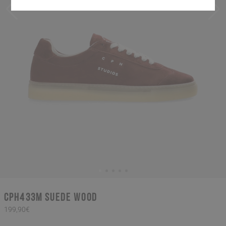
CPH433M suede wood
199,90€