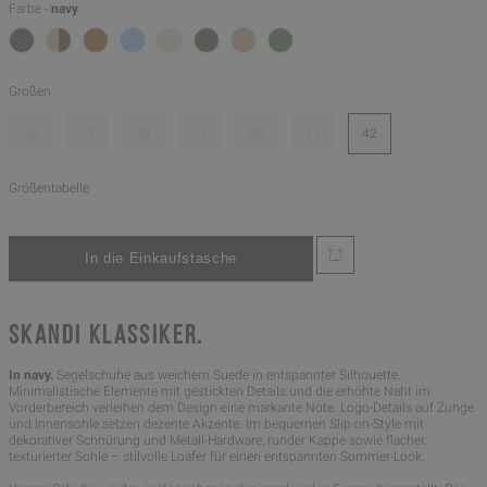
Farbe -
navy
Größen
36
37
38
39
40
41
42
Größentabelle
SKANDI KLASSIKER.
In navy.
Segelschuhe aus weichem Suede in entspannter Silhouette.
Minimalistische Elemente mit gestickten Details und die erhöhte Naht im
Vorderbereich verleihen dem Design eine markante Note. Logo-Details auf Zunge
und Innensohle setzen dezente Akzente. Im bequemen Slip-on-Style mit
dekorativer Schnürung und Metall-Hardware, runder Kappe sowie flacher,
texturierter Sohle – stilvolle Loafer für einen entspannten Sommer-Look.