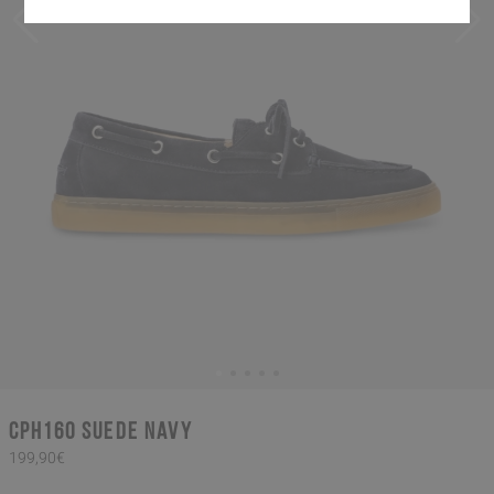
CPH160 suede navy
199,90€