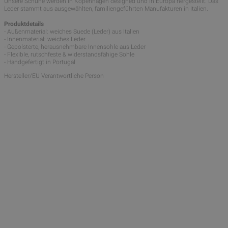
Unsere Schuhe werden in Kopenhagen designed und in Europa hergestellt. Das
Leder stammt aus ausgewählten, familiengeführten Manufakturen in Italien.
Produktdetails
- Außenmaterial: weiches Suede (Leder) aus Italien
- Innenmaterial: weiches Leder
- Gepolsterte, herausnehmbare Innensohle aus Leder
- Flexible, rutschfeste & widerstandsfähige Sohle
- Handgefertigt in Portugal
Hersteller/EU Verantwortliche Person