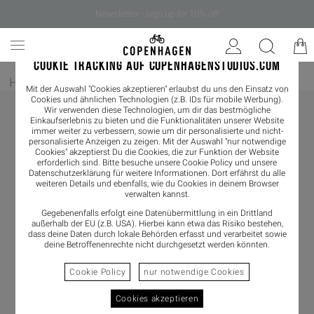
Newsletter - sign up for 10% off
COOKIE TRACKING AUF COPENHAGENSTUDIOS.COM
Home
/
Damen
/
Loafer
Mit der Auswahl "Cookies akzeptieren" erlaubst du uns den Einsatz von
Cookies und ähnlichen Technologien (z.B. IDs für mobile Werbung).
Wir verwenden diese Technologien, um dir das bestmögliche
Einkaufserlebnis zu bieten und die Funktionalitäten unserer Website
immer weiter zu verbessern, sowie um dir personalisierte und nicht-
personalisierte Anzeigen zu zeigen. Mit der Auswahl "nur notwendige
Cookies" akzeptierst Du die Cookies, die zur Funktion der Website
erforderlich sind. Bitte besuche unsere Cookie Policy und unsere
Datenschutzerklärung
für weitere Informationen. Dort erfährst du alle
weiteren Details und ebenfalls, wie du Cookies in deinem Browser
verwalten kannst.
Gegebenenfalls erfolgt eine Datenübermittlung in ein Drittland
außerhalb der EU (z.B. USA). Hierbei kann etwa das Risiko bestehen,
dass deine Daten durch lokale Behörden erfasst und verarbeitet sowie
deine Betroffenenrechte nicht durchgesetzt werden könnten.
Cookie Policy
nur notwendige Cookies
Cookies akzeptieren