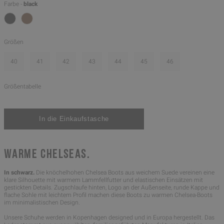
Farbe -
black
Größen
40
41
42
43
44
45
46
Größentabelle
WARME CHELSEAS.
In schwarz.
Die knöchelhohen Chelsea Boots aus weichem Suede vereinen eine
klare Silhouette mit warmem Lammfellfutter und elastischen Einsätzen mit
gestickten Details. Zugschlaufe hinten, Logo an der Außenseite, runde Kappe und
flache Sohle mit leichtem Profil machen diese Boots zu warmen Chelsea-Boots
im minimalistischen Design.
Unsere Schuhe werden in Kopenhagen designed und in Europa hergestellt. Das