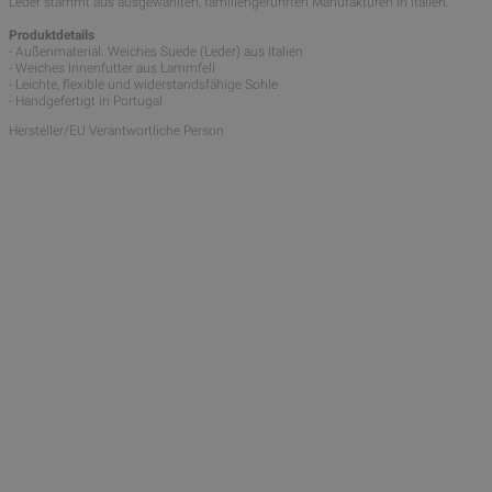
Leder stammt aus ausgewählten, familiengeführten Manufakturen in Italien.
Produktdetails
- Außenmaterial: Weiches Suede (Leder) aus Italien
- Weiches Innenfutter aus Lammfell
- Leichte, flexible und widerstandsfähige Sohle
- Handgefertigt in Portugal
Hersteller/EU Verantwortliche Person