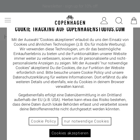
Newsletter - sign up for 10% off
COOKIE TRACKING AUF COPENHAGENSTUDIOS.COM
Home
/
Herren
/
Boots
Mit der Auswahl "Cookies akzeptieren" erlaubst du uns den Einsatz von
Cookies und ähnlichen Technologien (z.B. IDs für mobile Werbung).
Wir verwenden diese Technologien, um dir das bestmögliche
Einkaufserlebnis zu bieten und die Funktionalitäten unserer Website
immer weiter zu verbessern, sowie um dir personalisierte und nicht-
personalisierte Anzeigen zu zeigen. Mit der Auswahl "nur notwendige
Cookies" akzeptierst Du die Cookies, die zur Funktion der Website
erforderlich sind. Bitte besuche unsere Cookie Policy und unsere
Datenschutzerklärung
für weitere Informationen. Dort erfährst du alle
weiteren Details und ebenfalls, wie du Cookies in deinem Browser
verwalten kannst.
Gegebenenfalls erfolgt eine Datenübermittlung in ein Drittland
außerhalb der EU (z.B. USA). Hierbei kann etwa das Risiko bestehen,
dass deine Daten durch lokale Behörden erfasst und verarbeitet sowie
deine Betroffenenrechte nicht durchgesetzt werden könnten.
Cookie Policy
nur notwendige Cookies
Cookies akzeptieren