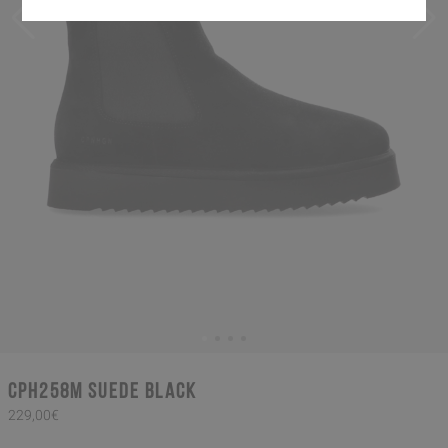
CPH258M suede black
229,00€