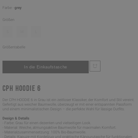
Farbe -
grey
Größen
S
M
L
Größentabelle
CPH HOODIE 6
Der CPH HOODIE 6 in Grau ist ein zeitloser Klassiker, der Komfort und Stil vereint.
Gefertigt aus weicher Baumwolle, überzeugt er mit einer entspannten Passform
und einem minimalistischen Design – die perfekte Wahl für lässige Outfits.
Design & Details
- Farbe: Grau für einen dezenten und vielseitigen Look.
- Material: Weiche, atmungsaktive Baumwolle für maximalen Komfort.
- Materialzusammensetzung: 100% Bio-Baumwolle.
- Details: Kapuze mit Kordelzug und praktische Kängurutasche für funktionalen