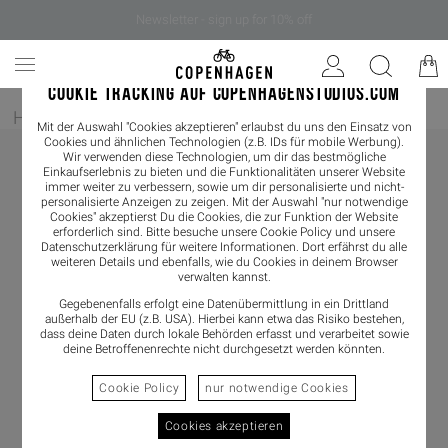
Newsletter - sign up for 10% off
COOKIE TRACKING AUF COPENHAGENSTUDIOS.COM
Home
/
Bekleidung
/
Pullover
/
Hoodies
Mit der Auswahl "Cookies akzeptieren" erlaubst du uns den Einsatz von
Cookies und ähnlichen Technologien (z.B. IDs für mobile Werbung).
Wir verwenden diese Technologien, um dir das bestmögliche
Einkaufserlebnis zu bieten und die Funktionalitäten unserer Website
immer weiter zu verbessern, sowie um dir personalisierte und nicht-
personalisierte Anzeigen zu zeigen. Mit der Auswahl "nur notwendige
Cookies" akzeptierst Du die Cookies, die zur Funktion der Website
erforderlich sind. Bitte besuche unsere Cookie Policy und unsere
Datenschutzerklärung
für weitere Informationen. Dort erfährst du alle
weiteren Details und ebenfalls, wie du Cookies in deinem Browser
verwalten kannst.
Gegebenenfalls erfolgt eine Datenübermittlung in ein Drittland
außerhalb der EU (z.B. USA). Hierbei kann etwa das Risiko bestehen,
dass deine Daten durch lokale Behörden erfasst und verarbeitet sowie
deine Betroffenenrechte nicht durchgesetzt werden könnten.
Cookie Policy
nur notwendige Cookies
Cookies akzeptieren