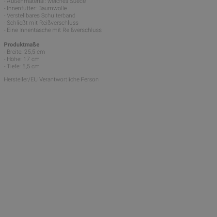
- Außenmaterial: weiches Suede
- Innenfutter: Baumwolle
- Verstellbares Schulterband
- Schließt mit Reißverschluss
- Eine Innentasche mit Reißverschluss
Produktmaße
- Breite: 25,5 cm
- Höhe: 17 cm
- Tiefe: 5,5 cm
Hersteller/EU Verantwortliche Person