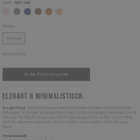
Farbe -
light rose
Größen
One Size
Größentabelle
ELEGANT & MINIMALISTISCH.
In Light Rose.
Schultertasche aus weichem Suede mit klarer, minimalistischer
Silhouette. Im Inneren ist ausreichend Platz für die wichtigsten Essentials und ist
mit einer Zip-Tasche sowie zwei Slip Pockets ausgestattet. Außen vorne mittig
setzt ein dezentes Logo einen cleanen Akzent, innen ergänzt durch ein Logo
Patch.
Produktdetails