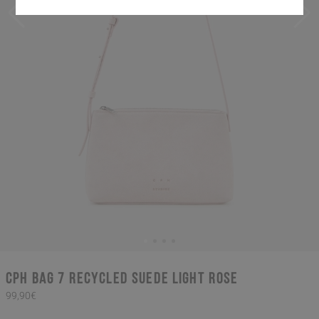
CPH BAG 7 recycled suede light rose
99,90€