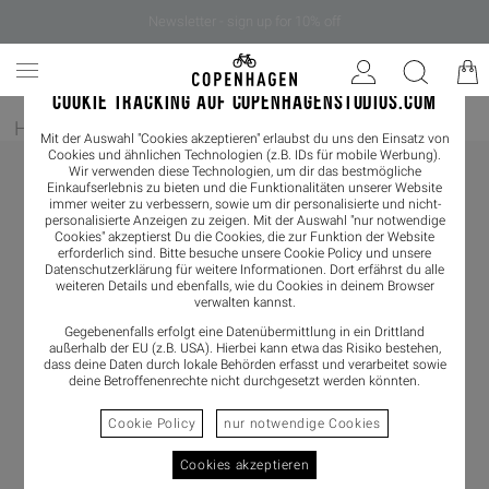
Newsletter - sign up for 10% off
COOKIE TRACKING AUF COPENHAGENSTUDIOS.COM
Home
/
Damen
/
Accessoires
/
Taschen
Mit der Auswahl "Cookies akzeptieren" erlaubst du uns den Einsatz von
Cookies und ähnlichen Technologien (z.B. IDs für mobile Werbung).
Wir verwenden diese Technologien, um dir das bestmögliche
Einkaufserlebnis zu bieten und die Funktionalitäten unserer Website
immer weiter zu verbessern, sowie um dir personalisierte und nicht-
personalisierte Anzeigen zu zeigen. Mit der Auswahl "nur notwendige
Cookies" akzeptierst Du die Cookies, die zur Funktion der Website
erforderlich sind. Bitte besuche unsere Cookie Policy und unsere
Datenschutzerklärung
für weitere Informationen. Dort erfährst du alle
weiteren Details und ebenfalls, wie du Cookies in deinem Browser
verwalten kannst.
Gegebenenfalls erfolgt eine Datenübermittlung in ein Drittland
außerhalb der EU (z.B. USA). Hierbei kann etwa das Risiko bestehen,
dass deine Daten durch lokale Behörden erfasst und verarbeitet sowie
deine Betroffenenrechte nicht durchgesetzt werden könnten.
Cookie Policy
nur notwendige Cookies
Cookies akzeptieren