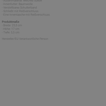
- Außenmaterial: weiches Suede
- Innenfutter: Baumwolle
- Verstellbares Schulterband
- Schließt mit Reißverschluss
- Eine Innentasche mit Reißverschluss
Produktmaße
- Breite: 25,5 cm
- Höhe: 17 cm
- Tiefe: 5,5 cm
Hersteller/EU Verantwortliche Person