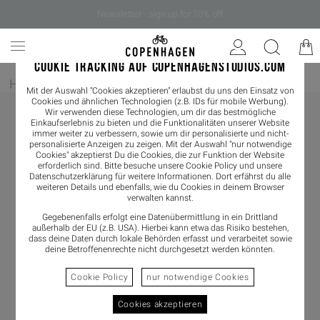
Newsletter - sign up for 10% off
COOKIE TRACKING AUF COPENHAGENSTUDIOS.COM
Home
/
Damen
/
Accessoires
/
Taschen
Mit der Auswahl "Cookies akzeptieren" erlaubst du uns den Einsatz von
Cookies und ähnlichen Technologien (z.B. IDs für mobile Werbung).
Wir verwenden diese Technologien, um dir das bestmögliche
Einkaufserlebnis zu bieten und die Funktionalitäten unserer Website
immer weiter zu verbessern, sowie um dir personalisierte und nicht-
personalisierte Anzeigen zu zeigen. Mit der Auswahl "nur notwendige
Cookies" akzeptierst Du die Cookies, die zur Funktion der Website
erforderlich sind. Bitte besuche unsere Cookie Policy und unsere
Datenschutzerklärung
für weitere Informationen. Dort erfährst du alle
weiteren Details und ebenfalls, wie du Cookies in deinem Browser
verwalten kannst.
Gegebenenfalls erfolgt eine Datenübermittlung in ein Drittland
außerhalb der EU (z.B. USA). Hierbei kann etwa das Risiko bestehen,
dass deine Daten durch lokale Behörden erfasst und verarbeitet sowie
deine Betroffenenrechte nicht durchgesetzt werden könnten.
Cookie Policy
nur notwendige Cookies
Cookies akzeptieren