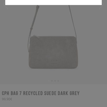
CPH BAG 7 recycled suede dark grey
99,90€