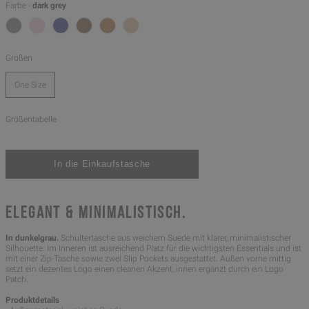
Farbe -
dark grey
Größen
One Size
Größentabelle
ELEGANT & MINIMALISTISCH.
In dunkelgrau.
Schultertasche aus weichem Suede mit klarer, minimalistischer
Silhouette. Im Inneren ist ausreichend Platz für die wichtigsten Essentials und ist
mit einer Zip-Tasche sowie zwei Slip Pockets ausgestattet. Außen vorne mittig
setzt ein dezentes Logo einen cleanen Akzent, innen ergänzt durch ein Logo
Patch.
Produktdetails