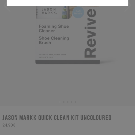
Jason Markk quick clean kit uncoloured
24,90€