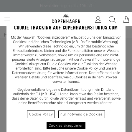
Newsletter - sign up for 10% off
COOKIE TRACKING AUF COPENHAGENSTUDIOS.COM
Home
/
Pflegeprodukte
/
Jason Markk
Mit der Auswahl "Cookies akzeptieren" erlaubst du uns den Einsatz von
Cookies und ähnlichen Technologien (z.B. IDs für mobile Werbung).
Wir verwenden diese Technologien, um dir das bestmögliche
Einkaufserlebnis zu bieten und die Funktionalitäten unserer Website
immer weiter zu verbessern, sowie um dir personalisierte und nicht-
personalisierte Anzeigen zu zeigen. Mit der Auswahl "nur notwendige
Cookies" akzeptierst Du die Cookies, die zur Funktion der Website
erforderlich sind. Bitte besuche unsere Cookie Policy und unsere
Datenschutzerklärung
für weitere Informationen. Dort erfährst du alle
weiteren Details und ebenfalls, wie du Cookies in deinem Browser
verwalten kannst.
Gegebenenfalls erfolgt eine Datenübermittlung in ein Drittland
außerhalb der EU (z.B. USA). Hierbei kann etwa das Risiko bestehen,
dass deine Daten durch lokale Behörden erfasst und verarbeitet sowie
deine Betroffenenrechte nicht durchgesetzt werden könnten.
Cookie Policy
nur notwendige Cookies
Cookies akzeptieren