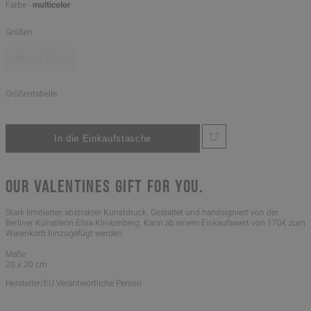
Farbe -
multicolor
Größen
20cm x 20cm
Größentabelle
OUR VALENTINES GIFT FOR YOU.
Stark limitierter, abstrakter Kunstdruck. Gestaltet und handsigniert von der
Berliner Künstlerin Elisa Klinkenberg. Kann ab einem Einkaufswert von 170€ zum
Warenkorb hinzugefügt werden.
Maße
20 x 20 cm
Hersteller/EU Verantwortliche Person