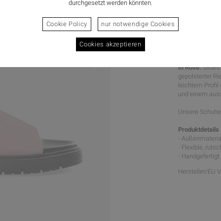
durchgesetzt werden könnten.
Cookie Policy
nur notwendige Cookies
Cookies akzeptieren
BOLD SL
In Rose.
Slides
gepolsterter Ri
leichtem Profil
und einem ausd
Unsere Schuhe 
Produktdetails
- Außenmateria
- Flexible, rut
- Handgefertigt 
Hersteller/EU 