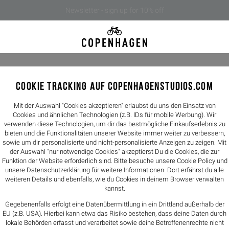
Newsletter - sign up for 10% off
COOKIE TRACKING AUF COPENHAGENSTUDIOS.COM
CPH771 s
139,90€
Mit der Auswahl "Cookies akzeptieren" erlaubst du uns den Einsatz von
Cookies und ähnlichen Technologien (z.B. IDs für mobile Werbung). Wir
verwenden diese Technologien, um dir das bestmögliche Einkaufserlebnis zu
Farbe -
rose
bieten und die Funktionalitäten unserer Website immer weiter zu verbessern,
sowie um dir personalisierte und nicht-personalisierte Anzeigen zu zeigen. Mit
der Auswahl "nur notwendige Cookies" akzeptierst Du die Cookies, die zur
Größen
Funktion der Website erforderlich sind. Bitte besuche unsere Cookie Policy und
unsere
Datenschutzerklärung
für weitere Informationen. Dort erfährst du alle
36
37
weiteren Details und ebenfalls, wie du Cookies in deinem Browser verwalten
kannst.
Größentabelle
Gegebenenfalls erfolgt eine Datenübermittlung in ein Drittland außerhalb der
EU (z.B. USA). Hierbei kann etwa das Risiko bestehen, dass deine Daten durch
lokale Behörden erfasst und verarbeitet sowie deine Betroffenenrechte nicht