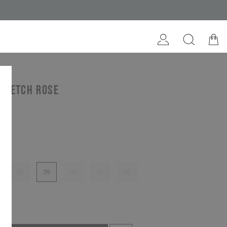
tretch rose
38
39
40
41
42