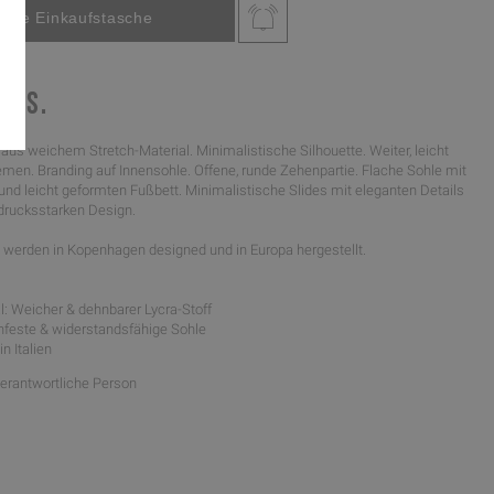
IDES.
 aus weichem Stretch-Material. Minimalistische Silhouette. Weiter, leicht
emen. Branding auf Innensohle. Offene, runde Zehenpartie. Flache Sohle mit
 und leicht geformten Fußbett. Minimalistische Slides mit eleganten Details
rucksstarken Design.
werden in Kopenhagen designed und in Europa hergestellt.
l: Weicher & dehnbarer Lycra-Stoff
schfeste & widerstandsfähige Sohle
in Italien
Verantwortliche Person