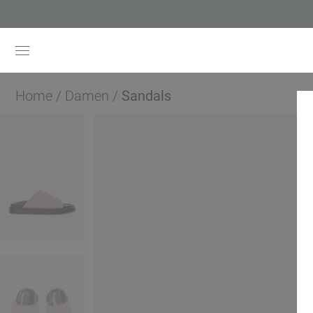
Home
/
Damen
/
Sandals