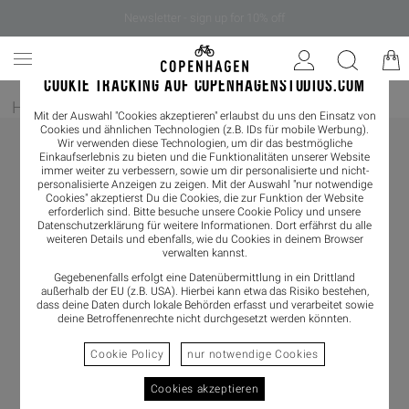
Newsletter - sign up for 10% off
COOKIE TRACKING AUF COPENHAGENSTUDIOS.COM
Home
/
Damen
/
Sneaker
/
Sneaker Low
Mit der Auswahl "Cookies akzeptieren" erlaubst du uns den Einsatz von
Cookies und ähnlichen Technologien (z.B. IDs für mobile Werbung).
Wir verwenden diese Technologien, um dir das bestmögliche
Einkaufserlebnis zu bieten und die Funktionalitäten unserer Website
immer weiter zu verbessern, sowie um dir personalisierte und nicht-
personalisierte Anzeigen zu zeigen. Mit der Auswahl "nur notwendige
Cookies" akzeptierst Du die Cookies, die zur Funktion der Website
erforderlich sind. Bitte besuche unsere Cookie Policy und unsere
Datenschutzerklärung
für weitere Informationen. Dort erfährst du alle
weiteren Details und ebenfalls, wie du Cookies in deinem Browser
verwalten kannst.
Gegebenenfalls erfolgt eine Datenübermittlung in ein Drittland
außerhalb der EU (z.B. USA). Hierbei kann etwa das Risiko bestehen,
dass deine Daten durch lokale Behörden erfasst und verarbeitet sowie
deine Betroffenenrechte nicht durchgesetzt werden könnten.
Cookie Policy
nur notwendige Cookies
Cookies akzeptieren