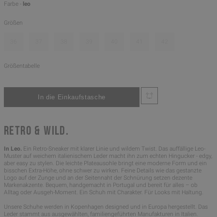
Farbe -
leo
Größen
36
37
38
39
40
41
42
Größentabelle
RETRO & WILD.
In Leo.
Ein Retro-Sneaker mit klarer Linie und wildem Twist. Das auffällige Leo-
Muster auf weichem italienischem Leder macht ihn zum echten Hingucker - edgy,
aber easy zu stylen. Die leichte Plateausohle bringt eine moderne Form und ein
bisschen Extra-Höhe, ohne schwer zu wirken. Feine Details wie das gestanzte
Logo auf der Zunge und an der Seitennaht der Schnürung setzen dezente
Markenakzente. Bequem, handgemacht in Portugal und bereit für alles – ob
Alltag oder Ausgeh-Moment. Ein Schuh mit Charakter. Für Looks mit Haltung.
Unsere Schuhe werden in Kopenhagen designed und in Europa hergestellt. Das
Leder stammt aus ausgewählten, familiengeführten Manufakturen in Italien.