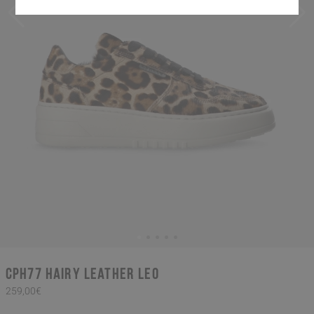
CPH77 hairy leather leo
259,00€