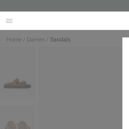
Home
/
Damen
/
Sandals