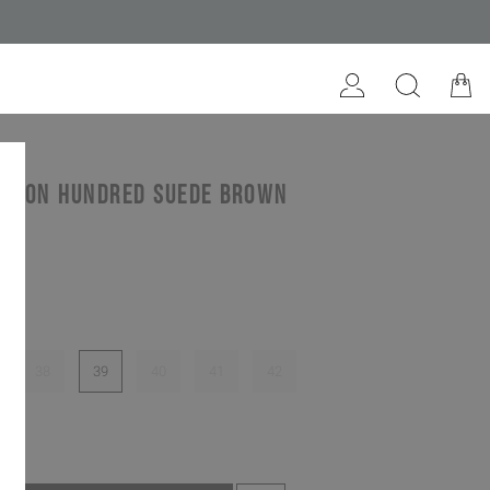
x Won Hundred suede brown
38
39
40
41
42