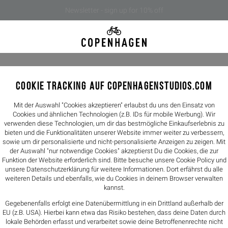
Newsletter - sign up for 10% off
COOKIE TRACKING AUF COPENHAGENSTUDIOS.COM
CPH701 
199,90€
Mit der Auswahl "Cookies akzeptieren" erlaubst du uns den Einsatz von
Cookies und ähnlichen Technologien (z.B. IDs für mobile Werbung). Wir
verwenden diese Technologien, um dir das bestmögliche Einkaufserlebnis zu
Farbe -
brown
bieten und die Funktionalitäten unserer Website immer weiter zu verbessern,
sowie um dir personalisierte und nicht-personalisierte Anzeigen zu zeigen. Mit
der Auswahl "nur notwendige Cookies" akzeptierst Du die Cookies, die zur
Größen
Funktion der Website erforderlich sind. Bitte besuche unsere Cookie Policy und
unsere
Datenschutzerklärung
für weitere Informationen. Dort erfährst du alle
36
37
weiteren Details und ebenfalls, wie du Cookies in deinem Browser verwalten
kannst.
Größentabelle
Gegebenenfalls erfolgt eine Datenübermittlung in ein Drittland außerhalb der
EU (z.B. USA). Hierbei kann etwa das Risiko bestehen, dass deine Daten durch
lokale Behörden erfasst und verarbeitet sowie deine Betroffenenrechte nicht