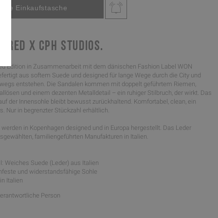
DRED X CPH STUDIOS.
ed Edition in Zusammenarbeit mit dem dänischen Fashion Label WON
rtigt aus softem Suede und designed für lange Wege durch die City und
erwegs entstehen. Die Sandalen kommen mit doppelt geführtem Riemen,
lösen und einem dezenten Metalldetail – ein ruhiger Stilbruch, der wirkt. Das
auf der Innensohle bleibt bewusst zurückhaltend. Komfortabel, clean, ein
. Nur in begrenzter Stückzahl erhältlich.
werden in Kopenhagen designed und in Europa hergestellt. Das Leder
gewählten, familiengeführten Manufakturen in Italien.
l: Weiches Suede (Leder) aus Italien
schfeste und widerstandsfähige Sohle
in Italien
Verantwortliche Person