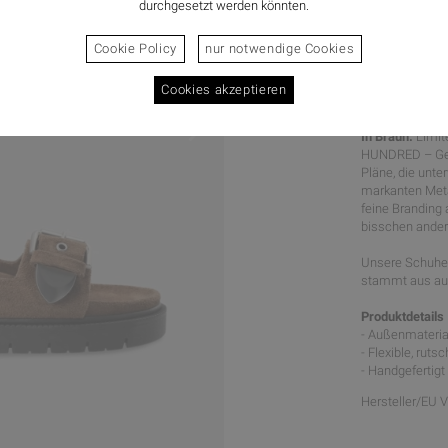
durchgesetzt werden könnten.
Cookie Policy
nur notwendige Cookies
Cookies akzeptieren
WON HUN
In Braun.
Limit
HUNDRED – Gefe
Pläne, die unt
markanten Metal
feine Branding 
bisschen anders
Unsere Schuhe 
stammt aus aus
Produktdetails
- Außenmateria
- Flexible, rut
- Handgefertigt 
Hersteller/EU 