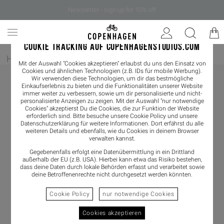
Newsletter - sign up for 10% off
COOKIE TRACKING AUF COPENHAGENSTUDIOS.COM
Home
/
Damen
/
Slider
Mit der Auswahl "Cookies akzeptieren" erlaubst du uns den Einsatz von
Cookies und ähnlichen Technologien (z.B. IDs für mobile Werbung).
Wir verwenden diese Technologien, um dir das bestmögliche
Einkaufserlebnis zu bieten und die Funktionalitäten unserer Website
immer weiter zu verbessern, sowie um dir personalisierte und nicht-
personalisierte Anzeigen zu zeigen. Mit der Auswahl "nur notwendige
Cookies" akzeptierst Du die Cookies, die zur Funktion der Website
erforderlich sind. Bitte besuche unsere Cookie Policy und unsere
Datenschutzerklärung
für weitere Informationen. Dort erfährst du alle
weiteren Details und ebenfalls, wie du Cookies in deinem Browser
verwalten kannst.
Gegebenenfalls erfolgt eine Datenübermittlung in ein Drittland
außerhalb der EU (z.B. USA). Hierbei kann etwa das Risiko bestehen,
dass deine Daten durch lokale Behörden erfasst und verarbeitet sowie
deine Betroffenenrechte nicht durchgesetzt werden könnten.
Cookie Policy
nur notwendige Cookies
Cookies akzeptieren