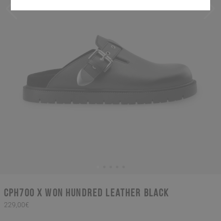
CPH700 x Won Hundred leather black
229,00€