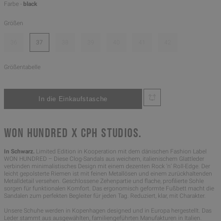
Farbe -
black
Größen
36
37
38
39
40
41
42
Größentabelle
WON HUNDRED X CPH STUDIOS.
In Schwarz.
Limited Edition in Kooperation mit dem dänischen Fashion Label
WON HUNDRED – Diese Clog-Sandals aus weichem, italienischem Glattleder
verbinden minimalistisches Design mit einem dezenten Rock ’n’ Roll-Edge. Der
leicht gepolsterte Riemen ist mit feinen Metallösen und einem zurückhaltenden
Metalldetail versehen. Geschlossene Zehenpartie und flache, profilierte Sohle
sorgen für funktionalen Komfort. Das ergonomisch geformte Fußbett macht die
Sandalen zum perfekten Begleiter für jeden Tag. Reduziert, klar, mit Charakter.
Unsere Schuhe werden in Kopenhagen designed und in Europa hergestellt. Das
Leder stammt aus ausgewählten, familiengeführten Manufakturen in Italien.