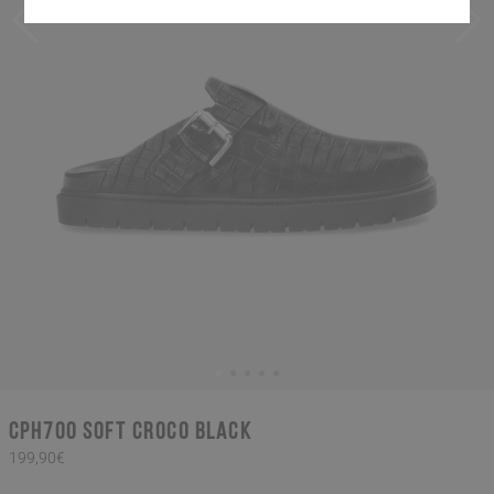
CPH700 soft croco black
199,90€