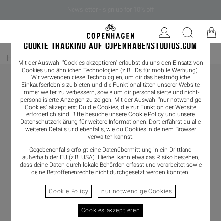
Newsletter - sign up for 10% off
COOKIE TRACKING AUF COPENHAGENSTUDIOS.COM
Home
/
Damen
/
Slider
Mit der Auswahl "Cookies akzeptieren" erlaubst du uns den Einsatz von
Cookies und ähnlichen Technologien (z.B. IDs für mobile Werbung).
Wir verwenden diese Technologien, um dir das bestmögliche
Einkaufserlebnis zu bieten und die Funktionalitäten unserer Website
immer weiter zu verbessern, sowie um dir personalisierte und nicht-
personalisierte Anzeigen zu zeigen. Mit der Auswahl "nur notwendige
Cookies" akzeptierst Du die Cookies, die zur Funktion der Website
erforderlich sind. Bitte besuche unsere Cookie Policy und unsere
Datenschutzerklärung
für weitere Informationen. Dort erfährst du alle
weiteren Details und ebenfalls, wie du Cookies in deinem Browser
verwalten kannst.
Gegebenenfalls erfolgt eine Datenübermittlung in ein Drittland
außerhalb der EU (z.B. USA). Hierbei kann etwa das Risiko bestehen,
dass deine Daten durch lokale Behörden erfasst und verarbeitet sowie
deine Betroffenenrechte nicht durchgesetzt werden könnten.
Cookie Policy
nur notwendige Cookies
Cookies akzeptieren