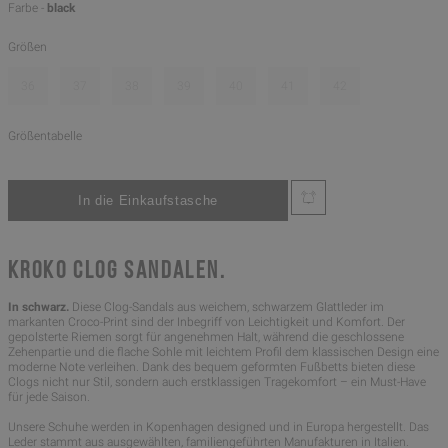
Farbe -
black
Größen
36
37
38
39
40
41
42
Größentabelle
KROKO CLOG SANDALEN.
In schwarz.
Diese Clog-Sandals aus weichem, schwarzem Glattleder im
markanten Croco-Print sind der Inbegriff von Leichtigkeit und Komfort. Der
gepolsterte Riemen sorgt für angenehmen Halt, während die geschlossene
Zehenpartie und die flache Sohle mit leichtem Profil dem klassischen Design eine
moderne Note verleihen. Dank des bequem geformten Fußbetts bieten diese
Clogs nicht nur Stil, sondern auch erstklassigen Tragekomfort – ein Must-Have
für jede Saison.
Unsere Schuhe werden in Kopenhagen designed und in Europa hergestellt. Das
Leder stammt aus ausgewählten, familiengeführten Manufakturen in Italien.