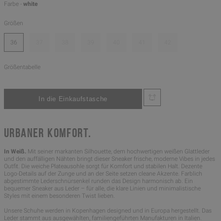
Farbe -
white
Größen
36
37
38
39
40
41
42
Größentabelle
URBANER KOMFORT.
In Weiß.
Mit seiner markanten Silhouette, dem hochwertigen weißen Glattleder
und den auffälligen Nähten bringt dieser Sneaker frische, moderne Vibes in jedes
Outfit. Die weiche Plateausohle sorgt für Komfort und stabilen Halt. Dezente
Logo-Details auf der Zunge und an der Seite setzen cleane Akzente. Farblich
abgestimmte Lederschnürsenkel runden das Design harmonisch ab. Ein
bequemer Sneaker aus Leder – für alle, die klare Linien und minimalistische
Styles mit einem besonderen Twist lieben.
Unsere Schuhe werden in Kopenhagen designed und in Europa hergestellt. Das
Leder stammt aus ausgewählten, familiengeführten Manufakturen in Italien.