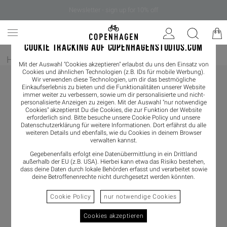
Newsletter - sign up for 10% off
COOKIE TRACKING AUF COPENHAGENSTUDIOS.COM
Home
/
Damen
/
Sneaker
/
Sneaker Low
Mit der Auswahl "Cookies akzeptieren" erlaubst du uns den Einsatz von
Cookies und ähnlichen Technologien (z.B. IDs für mobile Werbung).
Wir verwenden diese Technologien, um dir das bestmögliche
Einkaufserlebnis zu bieten und die Funktionalitäten unserer Website
immer weiter zu verbessern, sowie um dir personalisierte und nicht-
personalisierte Anzeigen zu zeigen. Mit der Auswahl "nur notwendige
Cookies" akzeptierst Du die Cookies, die zur Funktion der Website
erforderlich sind. Bitte besuche unsere Cookie Policy und unsere
Datenschutzerklärung
für weitere Informationen. Dort erfährst du alle
weiteren Details und ebenfalls, wie du Cookies in deinem Browser
verwalten kannst.
Gegebenenfalls erfolgt eine Datenübermittlung in ein Drittland
außerhalb der EU (z.B. USA). Hierbei kann etwa das Risiko bestehen,
dass deine Daten durch lokale Behörden erfasst und verarbeitet sowie
deine Betroffenenrechte nicht durchgesetzt werden könnten.
Cookie Policy
nur notwendige Cookies
Cookies akzeptieren