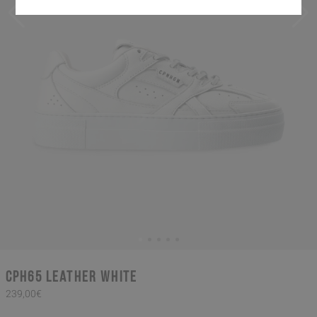
CPH65 leather white
239,00€