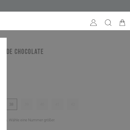
uede chocolate
te
38
39
40
41
42
ner aus. Wähle eine Nummer größer.