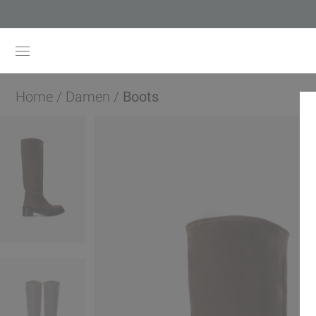
Home
/
Damen
/
Boots