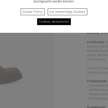
durchgesetzt werden könnten.
Cookie Policy
nur notwendige Cookies
Cookies akzeptieren
HOHE VI
In Chocolate.
D
und einer leich
ein einfaches 
Akzent. Mit ihr
Freizeitoutfits.
Unsere Schuhe 
stammt aus aus
Produktdetails
- Außenmateria
- weiche, hera
- Flexible, rut
- Handgefertigt
Produktmaße