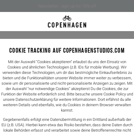
Newsletter - sign up for 10% off
COOKIE TRACKING AUF COPENHAGENSTUDIOS.COM
CPH624 s
349,00€
Mit der Auswahl "Cookies akzeptieren" erlaubst du uns den Einsatz von
Cookies und ähnlichen Technologien (z.B. IDs für mobile Werbung). Wir
SOLD OUT
verwenden diese Technologien, um dir das bestmögliche Einkaufserlebnis zu
bieten und die Funktionalitäten unserer Website immer weiter zu verbessern,
Farbe -
chocola
sowie um dir personalisierte und nicht-personalisierte Anzeigen zu zeigen. Mit
der Auswahl "nur notwendige Cookies" akzeptierst Du die Cookies, die zur
Funktion der Website erforderlich sind. Bitte besuche unsere Cookie Policy und
Größen
unsere
Datenschutzerklärung
für weitere Informationen. Dort erfährst du alle
weiteren Details und ebenfalls, wie du Cookies in deinem Browser verwalten
36
37
kannst.
Gegebenenfalls erfolgt eine Datenübermittlung in ein Drittland außerhalb der
FIT: Fällt klei
EU (z.B. USA). Hierbei kann etwa das Risiko bestehen, dass deine Daten durch
Größentabelle
lokale Behörden erfasst und verarbeitet sowie deine Betroffenenrechte nicht