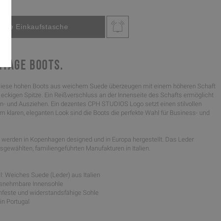
NTAGE BOOTS.
iese hohen Boots aus weichem Suede überzeugen mit einem höheren Schaft
t eckigen Spitze. Ein Reißverschluss an der Innenseite des Schafts ermöglicht
An- und Ausziehen. Ein dezentes CPH STUDIOS Logo setzt einen stilvollen
em klaren, eleganten Look sind die Boots die perfekte Wahl für Business- und
werden in Kopenhagen designed und in Europa hergestellt. Das Leder
gewählten, familiengeführten Manufakturen in Italien.
l: Weiches Suede (Leder) aus Italien
usnehmbare Innensohle
schfeste und widerstandsfähige Sohle
 in Portugal