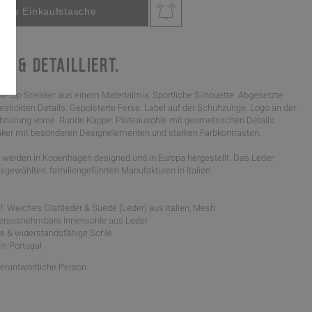
H & DETAILLIERT.
w-top Sneaker aus einem Materialmix. Sportliche Silhouette. Abgesetzte
stickten Details. Gepolsterte Ferse. Label auf der Schuhzunge. Logo an der
hnürung vorne. Runde Kappe. Plateausohle mit geometrischen Details.
aker mit besonderen Designelementen und starken Farbkontrasten.
werden in Kopenhagen designed und in Europa hergestellt. Das Leder
gewählten, familiengeführten Manufakturen in Italien.
: Weiches Glattleder & Suede (Leder) aus Italien, Mesh
 herausnehmbare Innensohle aus Leder
ible & widerstandsfähige Sohle
 in Portugal
Verantwortliche Person