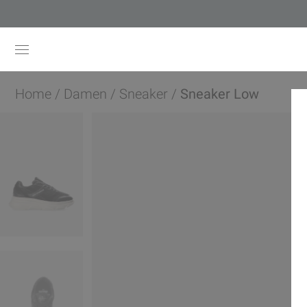
Home
/
Damen
/
Sneaker
/
Sneaker Low