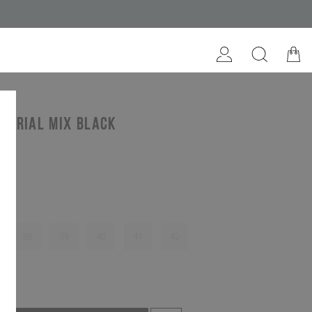
terial mix black
38
39
40
41
42