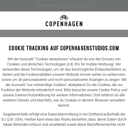
Newsletter - sign up for 10% off
COOKIE TRACKING AUF COPENHAGENSTUDIOS.COM
CPH54 ma
229,00€
Mit der Auswahl "Cookies akzeptieren" erlaubst du uns den Einsatz von
Cookies und ähnlichen Technologien (z.B. IDs für mobile Werbung). Wir
verwenden diese Technologien, um dir das bestmögliche Einkaufserlebnis zu
Farbe -
black
bieten und die Funktionalitäten unserer Website immer weiter zu verbessern,
sowie um dir personalisierte und nicht-personalisierte Anzeigen zu zeigen. Mit
der Auswahl "nur notwendige Cookies" akzeptierst Du die Cookies, die zur
Größen
Funktion der Website erforderlich sind. Bitte besuche unsere Cookie Policy und
unsere
Datenschutzerklärung
für weitere Informationen. Dort erfährst du alle
36
37
weiteren Details und ebenfalls, wie du Cookies in deinem Browser verwalten
kannst.
Größentabelle
Gegebenenfalls erfolgt eine Datenübermittlung in ein Drittland außerhalb der
EU (z.B. USA). Hierbei kann etwa das Risiko bestehen, dass deine Daten durch
lokale Behörden erfasst und verarbeitet sowie deine Betroffenenrechte nicht