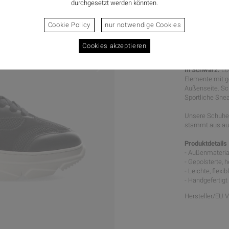
durchgesetzt werden könnten.
Cookie Policy
nur notwendige Cookies
Cookies akzeptieren
SPORTLIC
In Schwarz.
Lo
Elemente mit ge
Außenseite. Sc
Sportliche Sne
Unsere Schuhe 
stammt aus aus
Produktdetails
- Außenmaterial
- Gepolsterte,
- Leichte, flex
- Handgefertigt
Hersteller/EU 