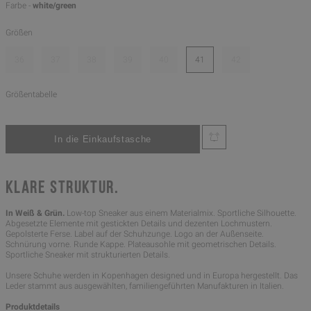
Farbe -
white/green
Größen
36
37
38
39
40
41
42
Größentabelle
KLARE STRUKTUR.
In Weiß & Grün.
Low-top Sneaker aus einem Materialmix. Sportliche Silhouette.
Abgesetzte Elemente mit gestickten Details und dezenten Lochmustern.
Gepolsterte Ferse. Label auf der Schuhzunge. Logo an der Außenseite.
Schnürung vorne. Runde Kappe. Plateausohle mit geometrischen Details.
Sportliche Sneaker mit strukturierten Details.
Unsere Schuhe werden in Kopenhagen designed und in Europa hergestellt. Das
Leder stammt aus ausgewählten, familiengeführten Manufakturen in Italien.
Produktdetails