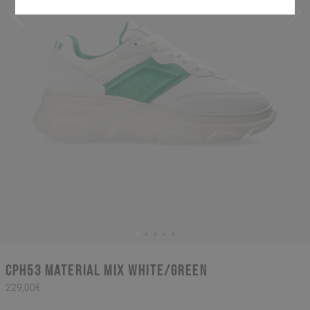
CPH53 material mix white/green
229,00€