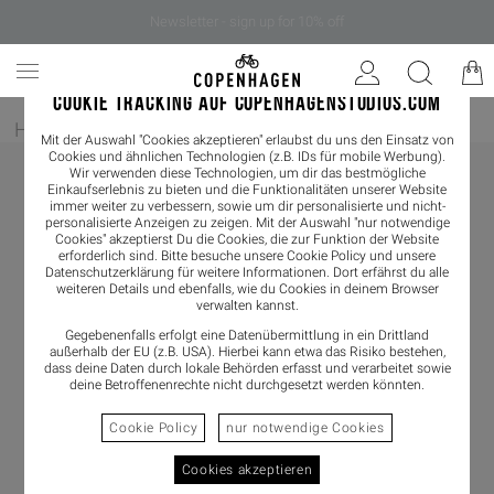
Newsletter - sign up for 10% off
COOKIE TRACKING AUF COPENHAGENSTUDIOS.COM
Home
/
Damen
/
Sneaker
/
Sneaker Low
Mit der Auswahl "Cookies akzeptieren" erlaubst du uns den Einsatz von
Cookies und ähnlichen Technologien (z.B. IDs für mobile Werbung).
Wir verwenden diese Technologien, um dir das bestmögliche
Einkaufserlebnis zu bieten und die Funktionalitäten unserer Website
immer weiter zu verbessern, sowie um dir personalisierte und nicht-
personalisierte Anzeigen zu zeigen. Mit der Auswahl "nur notwendige
Cookies" akzeptierst Du die Cookies, die zur Funktion der Website
erforderlich sind. Bitte besuche unsere Cookie Policy und unsere
Datenschutzerklärung
für weitere Informationen. Dort erfährst du alle
weiteren Details und ebenfalls, wie du Cookies in deinem Browser
verwalten kannst.
Gegebenenfalls erfolgt eine Datenübermittlung in ein Drittland
außerhalb der EU (z.B. USA). Hierbei kann etwa das Risiko bestehen,
dass deine Daten durch lokale Behörden erfasst und verarbeitet sowie
deine Betroffenenrechte nicht durchgesetzt werden könnten.
Cookie Policy
nur notwendige Cookies
Cookies akzeptieren