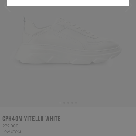
CPH40M vitello white
229,00€
LOW STOCK