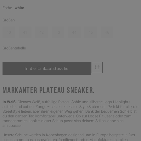
Farbe -
white
Größen
40
41
42
43
44
45
46
Größentabelle
MARKANTER PLATEAU SNEAKER.
In Weiß.
Cleanes Weiß, auffällige Plateau-Sohle und silberne Logo-Highlights –
seitlich und auf der Zunge – setzen ein klares Style-Statement. Perfekt für alle, die
Streetstyle lieben, aber ihren eigenen Weg gehen. Dank der bequemen Sohle bist
du den ganzen Tag komfortabel unterwegs. Ob zur Loose Fit Jeans oder zum
monochromen Look – dieser Schuh passt sich deinem Stil an, ohne sich
anzupassen.
Unsere Schuhe werden in Kopenhagen designed und in Europa hergestellt. Das
Leder stammt aus ausgewählten, familiengeführten Manufakturen in Italien.