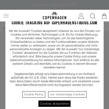
Newsletter - sign up for 10% off
COOKIE TRACKING AUF COPENHAGENSTUDIOS.COM
Home
/
Herren
/
Sneaker
Mit der Auswahl "Cookies akzeptieren" erlaubst du uns den Einsatz von
Cookies und ähnlichen Technologien (z.B. IDs für mobile Werbung).
Wir verwenden diese Technologien, um dir das bestmögliche
Einkaufserlebnis zu bieten und die Funktionalitäten unserer Website
immer weiter zu verbessern, sowie um dir personalisierte und nicht-
personalisierte Anzeigen zu zeigen. Mit der Auswahl "nur notwendige
Cookies" akzeptierst Du die Cookies, die zur Funktion der Website
erforderlich sind. Bitte besuche unsere Cookie Policy und unsere
Datenschutzerklärung
für weitere Informationen. Dort erfährst du alle
weiteren Details und ebenfalls, wie du Cookies in deinem Browser
verwalten kannst.
Gegebenenfalls erfolgt eine Datenübermittlung in ein Drittland
außerhalb der EU (z.B. USA). Hierbei kann etwa das Risiko bestehen,
dass deine Daten durch lokale Behörden erfasst und verarbeitet sowie
deine Betroffenenrechte nicht durchgesetzt werden könnten.
Cookie Policy
nur notwendige Cookies
Cookies akzeptieren