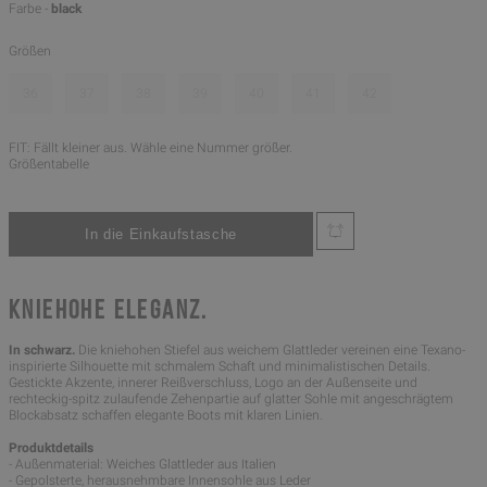
Farbe -
black
Größen
36
37
38
39
40
41
42
FIT: Fällt kleiner aus. Wähle eine Nummer größer.
Größentabelle
KNIEHOHE ELEGANZ.
In schwarz.
Die kniehohen Stiefel aus weichem Glattleder vereinen eine Texano-
inspirierte Silhouette mit schmalem Schaft und minimalistischen Details.
Gestickte Akzente, innerer Reißverschluss, Logo an der Außenseite und
rechteckig-spitz zulaufende Zehenpartie auf glatter Sohle mit angeschrägtem
Blockabsatz schaffen elegante Boots mit klaren Linien.
Produktdetails
- Außenmaterial: Weiches Glattleder aus Italien
- Gepolsterte, herausnehmbare Innensohle aus Leder