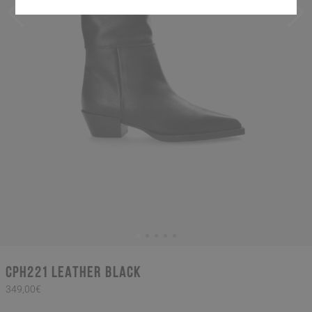
CPH221 leather black
349,00€