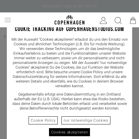
Newsletter - sign up for 10% off
COOKIE TRACKING AUF COPENHAGENSTUDIOS.COM
Home
/
Damen
/
Boots
Mit der Auswahl "Cookies akzeptieren" erlaubst du uns den Einsatz von
Cookies und ähnlichen Technologien (z.B. IDs für mobile Werbung).
Wir verwenden diese Technologien, um dir das bestmögliche
Einkaufserlebnis zu bieten und die Funktionalitäten unserer Website
immer weiter zu verbessern, sowie um dir personalisierte und nicht-
personalisierte Anzeigen zu zeigen. Mit der Auswahl "nur notwendige
Cookies" akzeptierst Du die Cookies, die zur Funktion der Website
erforderlich sind. Bitte besuche unsere Cookie Policy und unsere
Datenschutzerklärung
für weitere Informationen. Dort erfährst du alle
weiteren Details und ebenfalls, wie du Cookies in deinem Browser
verwalten kannst.
Gegebenenfalls erfolgt eine Datenübermittlung in ein Drittland
außerhalb der EU (z.B. USA). Hierbei kann etwa das Risiko bestehen,
dass deine Daten durch lokale Behörden erfasst und verarbeitet sowie
deine Betroffenenrechte nicht durchgesetzt werden könnten.
Cookie Policy
nur notwendige Cookies
Cookies akzeptieren