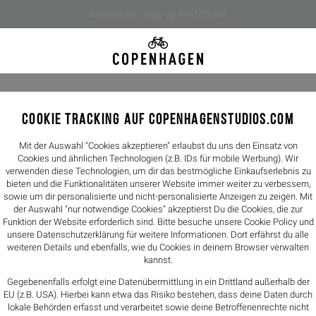
Newsletter - sign up for 10% off
COOKIE TRACKING AUF COPENHAGENSTUDIOS.COM
CPH169 v
249,00€
Mit der Auswahl "Cookies akzeptieren" erlaubst du uns den Einsatz von
Cookies und ähnlichen Technologien (z.B. IDs für mobile Werbung). Wir
verwenden diese Technologien, um dir das bestmögliche Einkaufserlebnis zu
Farbe -
black
bieten und die Funktionalitäten unserer Website immer weiter zu verbessern,
sowie um dir personalisierte und nicht-personalisierte Anzeigen zu zeigen. Mit
der Auswahl "nur notwendige Cookies" akzeptierst Du die Cookies, die zur
Größen
Funktion der Website erforderlich sind. Bitte besuche unsere Cookie Policy und
unsere
Datenschutzerklärung
für weitere Informationen. Dort erfährst du alle
36
37
weiteren Details und ebenfalls, wie du Cookies in deinem Browser verwalten
kannst.
Größentabelle
Gegebenenfalls erfolgt eine Datenübermittlung in ein Drittland außerhalb der
EU (z.B. USA). Hierbei kann etwa das Risiko bestehen, dass deine Daten durch
lokale Behörden erfasst und verarbeitet sowie deine Betroffenenrechte nicht