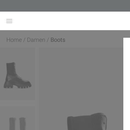
Home
/
Damen
/
Boots