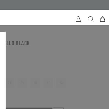
itello black
38
39
40
41
42