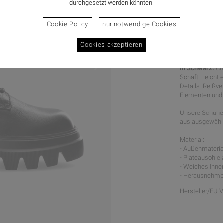
durchgesetzt werden könnten.
Cookie Policy
nur notwendige Cookies
Cookies akzeptieren
POWERFU
In Schwarz.
Ch
Schaft. Leicht 
Details. Reißv
Elementen und 
Unsere Schuhe 
aus ausgewählte
Material:
- Außenmaterial
- Plateausohle
- Weiches Inne
- Herausnehmb
Hersteller/EU 