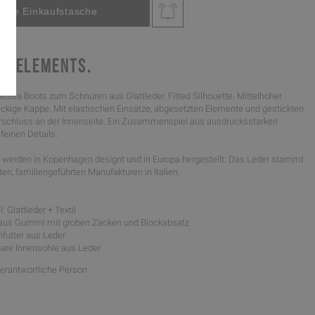
L ELEMENTS.
elsea Boots zum Schnüren aus Glattleder. Fitted Silhouette. Mittelhoher
eckige Kappe. Mit elastischen Einsätze, abgesetzten Elemente und gestickten
erschluss an der Innenseite. Ein Zusammenspiel aus ausdrucksstarken
feinen Details.
werden in Kopenhagen designt und in Europa hergestellt. Das Leder stammt
n, familiengeführten Manufakturen in Italien.
: Glattleder + Textil
 aus Gummi mit groben Zacken und Blockabsatz
nfutter aus Leder
are Innensohle aus Leder
Verantwortliche Person