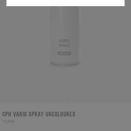
CPH Vario Spray uncoloured
13,95€