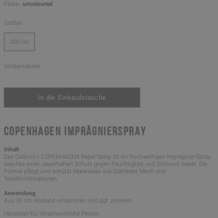
Farbe -
uncoloured
Größen
300 ml
Größentabelle
COPENHAGEN IMPRÄGNIERSPRAY
Inhalt
Das Collonil x COPENHAGEN Repel Spray ist ein hochwertiges Imprägnier-Spray,
welches einen dauerhaften Schutz gegen Feuchtigkeit und Schmutz bietet. Die
Formel pflegt und schützt Materialien wie Glattleder, Mesh und
Textilkombinationen.
Anwendung
Aus 30 cm Abstand einsprühen und ggf. polieren.
Hersteller/EU Verantwortliche Person