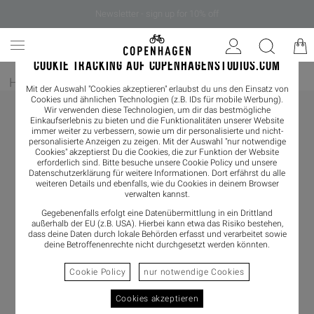
Newsletter - sign up for 10% off
COOKIE TRACKING AUF COPENHAGENSTUDIOS.COM
Home
/
Pflegeprodukte
Mit der Auswahl "Cookies akzeptieren" erlaubst du uns den Einsatz von
Cookies und ähnlichen Technologien (z.B. IDs für mobile Werbung).
Wir verwenden diese Technologien, um dir das bestmögliche
Einkaufserlebnis zu bieten und die Funktionalitäten unserer Website
immer weiter zu verbessern, sowie um dir personalisierte und nicht-
personalisierte Anzeigen zu zeigen. Mit der Auswahl "nur notwendige
Cookies" akzeptierst Du die Cookies, die zur Funktion der Website
erforderlich sind. Bitte besuche unsere Cookie Policy und unsere
Datenschutzerklärung
für weitere Informationen. Dort erfährst du alle
weiteren Details und ebenfalls, wie du Cookies in deinem Browser
verwalten kannst.
Gegebenenfalls erfolgt eine Datenübermittlung in ein Drittland
außerhalb der EU (z.B. USA). Hierbei kann etwa das Risiko bestehen,
dass deine Daten durch lokale Behörden erfasst und verarbeitet sowie
deine Betroffenenrechte nicht durchgesetzt werden könnten.
Cookie Policy
nur notwendige Cookies
Cookies akzeptieren