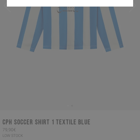
CPH SOCCER SHIRT 1 textile blue
79,90€
LOW STOCK