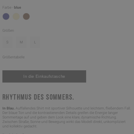
Farbe -
blue
Größen
S
M
L
Größentabelle
RHYTHMUS DES SOMMERS.
In Blau.
Auffallendes Shirt mit sportiver Silhouette und leichtem, fließendem Fall.
Der blaue Ton und die kontrastierenden Details greifen die Energie langer
Sommertage auf und geben dem Look eine klare, dynamische Richtung.
Zwischen Straße, Sonne und Bewegung wirkt das Modell direkt, unkompliziert
und kollektiv gedacht.