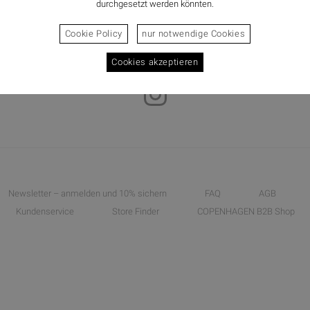
durchgesetzt werden könnten.
Cookie Policy
nur notwendige Cookies
Cookies akzeptieren
Newsletter – anmelden und 10% sichern
FAQ
AGB
Kundenservice
Store Finder
COPENHAGEN B2B Shop