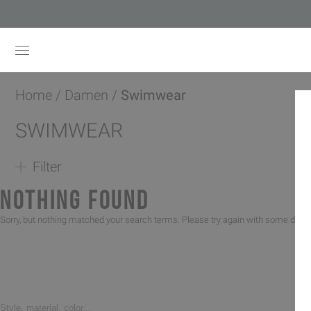
Home
/
Damen
/
Swimwear
SWIMWEAR
Filter
NOTHING FOUND
Sorry, but nothing matched your search terms. Please try again with some diffe