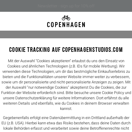
Newsletter - sign up for 10% off
COOKIE TRACKING AUF COPENHAGENSTUDIOS.COM
Mit der Auswahl "Cookies akzeptieren" erlaubst du uns den Einsatz von
Cookies und ähnlichen Technologien (z.B. IDs für mobile Werbung). Wir
verwenden diese Technologien, um dir das bestmögliche Einkaufserlebnis zu
bieten und die Funktionalitäten unserer Website immer weiter zu verbessern,
sowie um dir personalisierte und nicht-personalisierte Anzeigen zu zeigen. Mit
der Auswahl "nur notwendige Cookies" akzeptierst Du die Cookies, die zur
Funktion der Website erforderlich sind. Bitte besuche unsere Cookie Policy und
rent keywords.
unsere
Datenschutzerklärung
für weitere Informationen. Dort erfährst du alle
weiteren Details und ebenfalls, wie du Cookies in deinem Browser verwalten
kannst.
women
men
Gegebenenfalls erfolgt eine Datenübermittlung in ein Drittland außerhalb der
EU (z.B. USA). Hierbei kann etwa das Risiko bestehen, dass deine Daten durch
lokale Behörden erfasst und verarbeitet sowie deine Betroffenenrechte nicht