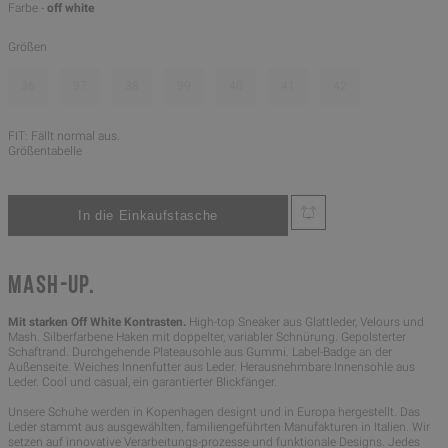
Farbe -
off white
Größen
36
37
38
39
40
41
42
FIT: Fällt normal aus.
Größentabelle
MASH-UP.
Mit starken Off White Kontrasten.
High-top Sneaker aus Glattleder, Velours und
Mash. Silberfarbene Haken mit doppelter, variabler Schnürung. Gepolsterter
Schaftrand. Durchgehende Plateausohle aus Gummi. Label-Badge an der
Außenseite. Weiches Innenfutter aus Leder. Herausnehmbare Innensohle aus
Leder. Cool und casual, ein garantierter Blickfänger.
Unsere Schuhe werden in Kopenhagen designt und in Europa hergestellt. Das
Leder stammt aus ausgewählten, familiengeführten Manufakturen in Italien. Wir
setzen auf innovative Verarbeitungs-prozesse und funktionale Designs. Jedes