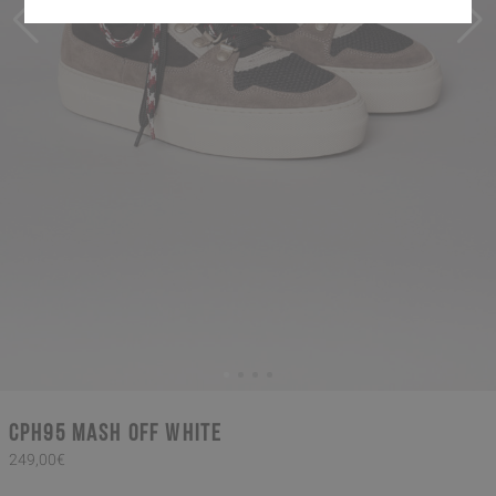
CPH95 mash off white
249,00€