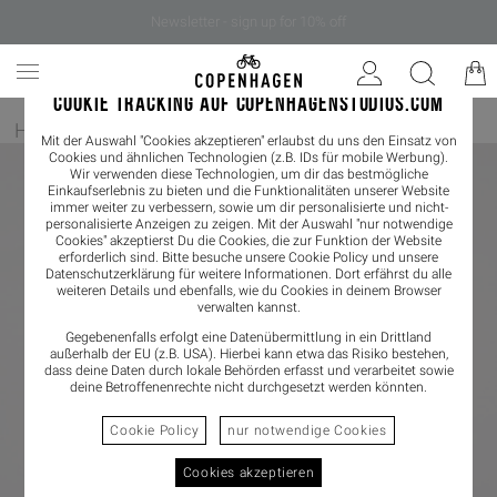
Newsletter - sign up for 10% off
COOKIE TRACKING AUF COPENHAGENSTUDIOS.COM
Home
/
Damen
/
Boots
Mit der Auswahl "Cookies akzeptieren" erlaubst du uns den Einsatz von
Cookies und ähnlichen Technologien (z.B. IDs für mobile Werbung).
Wir verwenden diese Technologien, um dir das bestmögliche
Einkaufserlebnis zu bieten und die Funktionalitäten unserer Website
immer weiter zu verbessern, sowie um dir personalisierte und nicht-
personalisierte Anzeigen zu zeigen. Mit der Auswahl "nur notwendige
Cookies" akzeptierst Du die Cookies, die zur Funktion der Website
erforderlich sind. Bitte besuche unsere Cookie Policy und unsere
Datenschutzerklärung
für weitere Informationen. Dort erfährst du alle
weiteren Details und ebenfalls, wie du Cookies in deinem Browser
verwalten kannst.
Gegebenenfalls erfolgt eine Datenübermittlung in ein Drittland
außerhalb der EU (z.B. USA). Hierbei kann etwa das Risiko bestehen,
dass deine Daten durch lokale Behörden erfasst und verarbeitet sowie
deine Betroffenenrechte nicht durchgesetzt werden könnten.
Cookie Policy
nur notwendige Cookies
Cookies akzeptieren