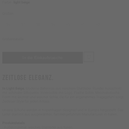
Farbe -
light beige
Größen
36
37
38
39
40
41
42
Größentabelle
ZEITLOSE ELEGANZ.
In Light Beige.
Moderne Ballerinas aus weichem Glattleder. Runder Ausschnitt
mit schmaler Silhouette. Innensohle mit Logo. Flache Sohle. Minimalistische
Form mit leichter und weicher Sohle, die für ein angenehmes Tragegefühl sorgt.
Zeitloser Style für jeden Anlass.
Unsere Schuhe werden in Kopenhagen designed und in Europa hergestellt. Das
Leder stammt aus ausgewählten, familiengeführten Manufakturen in Italien.
Produktdetails
- Außenmaterial: weiches Glattleder aus Italien