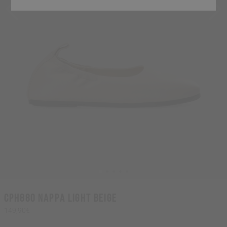
CPH880 nappa light beige
149,90€