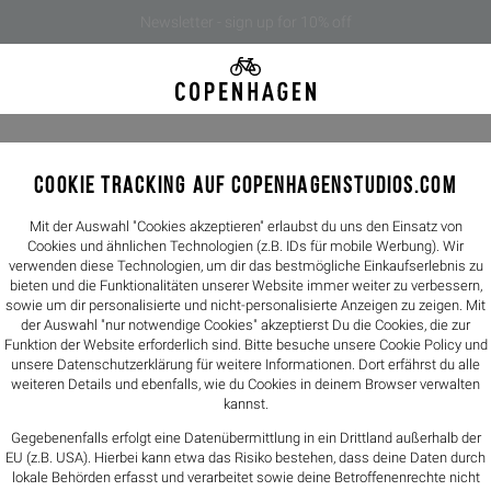
Newsletter - sign up for 10% off
COOKIE TRACKING AUF COPENHAGENSTUDIOS.COM
CPH750 v
149,90€
Mit der Auswahl "Cookies akzeptieren" erlaubst du uns den Einsatz von
Cookies und ähnlichen Technologien (z.B. IDs für mobile Werbung). Wir
verwenden diese Technologien, um dir das bestmögliche Einkaufserlebnis zu
Farbe -
white
bieten und die Funktionalitäten unserer Website immer weiter zu verbessern,
sowie um dir personalisierte und nicht-personalisierte Anzeigen zu zeigen. Mit
der Auswahl "nur notwendige Cookies" akzeptierst Du die Cookies, die zur
Größen
Funktion der Website erforderlich sind. Bitte besuche unsere Cookie Policy und
unsere
Datenschutzerklärung
für weitere Informationen. Dort erfährst du alle
40
41
weiteren Details und ebenfalls, wie du Cookies in deinem Browser verwalten
kannst.
FIT: Fällt norma
Gegebenenfalls erfolgt eine Datenübermittlung in ein Drittland außerhalb der
Größentabelle
EU (z.B. USA). Hierbei kann etwa das Risiko bestehen, dass deine Daten durch
lokale Behörden erfasst und verarbeitet sowie deine Betroffenenrechte nicht