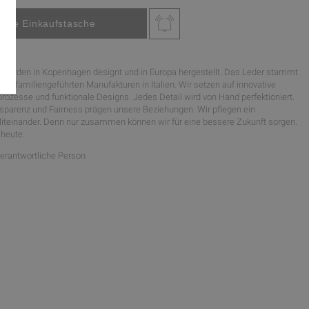
werden in Kopenhagen designt und in Europa hergestellt. Das Leder stammt
n, familiengeführten Manufakturen in Italien. Wir setzen auf innovative
rozesse und funktionale Designs. Jedes Detail wird von Hand perfektioniert.
nsparenz und Fairness prägen unsere Beziehungen. Wir pflegen ein
Miteinander. Denn nur zusammen können wir für eine bessere Zukunft sorgen.
heute.
Verantwortliche Person