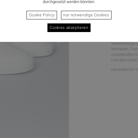
durchgesetzt werden könnten.
Cookie Policy
nur notwendige Cookies
Cookies akzeptieren
Unsere Schuhe 
aus ausgewählte
Verarbeitungs-p
Vertrauen, Tra
respektvolles 
Und das schon 
Hersteller/EU 