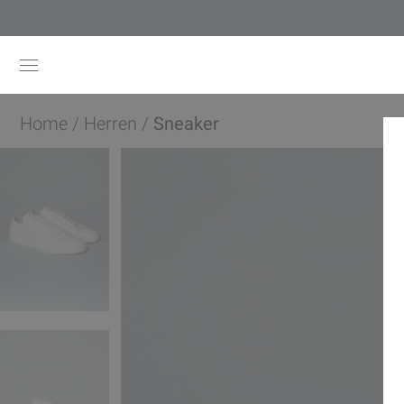
Home
/
Herren
/
Sneaker