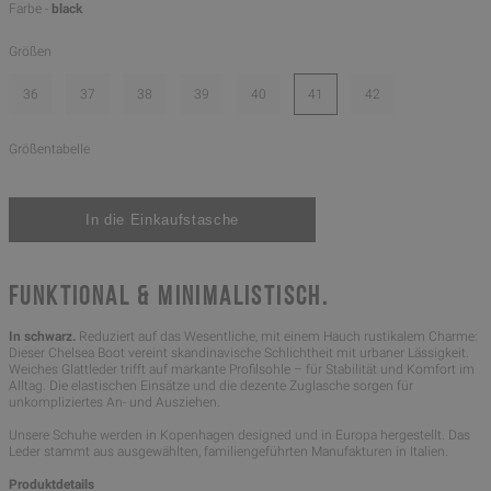
Farbe -
black
Größen
36
37
38
39
40
41
42
Größentabelle
FUNKTIONAL & MINIMALISTISCH.
In schwarz.
Reduziert auf das Wesentliche, mit einem Hauch rustikalem Charme:
Dieser Chelsea Boot vereint skandinavische Schlichtheit mit urbaner Lässigkeit.
Weiches Glattleder trifft auf markante Profilsohle – für Stabilität und Komfort im
Alltag. Die elastischen Einsätze und die dezente Zuglasche sorgen für
unkompliziertes An- und Ausziehen.
Unsere Schuhe werden in Kopenhagen designed und in Europa hergestellt. Das
Leder stammt aus ausgewählten, familiengeführten Manufakturen in Italien.
Produktdetails