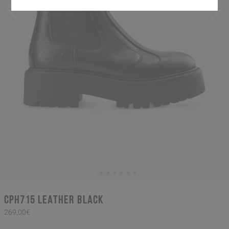
CPH715 leather black
269,00€