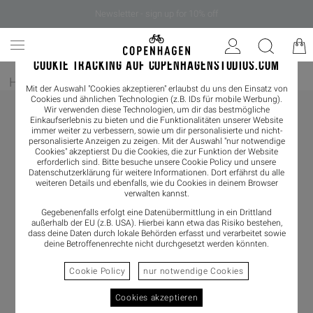
Newsletter - sign up for 10% off
COOKIE TRACKING AUF COPENHAGENSTUDIOS.COM
Home
/
Damen
/
Boots
/
Chelseaboot
Mit der Auswahl "Cookies akzeptieren" erlaubst du uns den Einsatz von
Cookies und ähnlichen Technologien (z.B. IDs für mobile Werbung).
Wir verwenden diese Technologien, um dir das bestmögliche
Einkaufserlebnis zu bieten und die Funktionalitäten unserer Website
immer weiter zu verbessern, sowie um dir personalisierte und nicht-
personalisierte Anzeigen zu zeigen. Mit der Auswahl "nur notwendige
Cookies" akzeptierst Du die Cookies, die zur Funktion der Website
erforderlich sind. Bitte besuche unsere Cookie Policy und unsere
Datenschutzerklärung
für weitere Informationen. Dort erfährst du alle
weiteren Details und ebenfalls, wie du Cookies in deinem Browser
verwalten kannst.
Gegebenenfalls erfolgt eine Datenübermittlung in ein Drittland
außerhalb der EU (z.B. USA). Hierbei kann etwa das Risiko bestehen,
dass deine Daten durch lokale Behörden erfasst und verarbeitet sowie
deine Betroffenenrechte nicht durchgesetzt werden könnten.
Cookie Policy
nur notwendige Cookies
Cookies akzeptieren