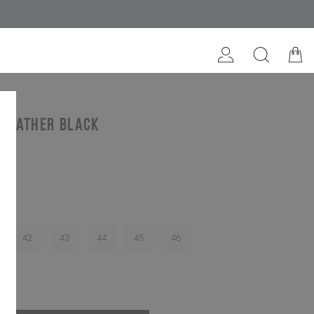
 leather black
€
42
43
44
45
46