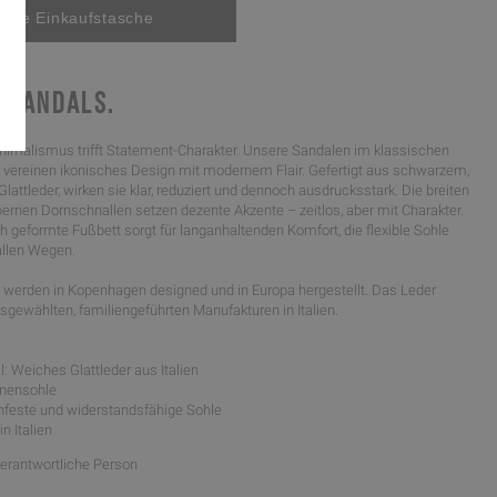
 SANDALS.
nimalismus trifft Statement-Charakter. Unsere Sandalen im klassischen
l vereinen ikonisches Design mit modernem Flair. Gefertigt aus schwarzem,
attleder, wirken sie klar, reduziert und dennoch ausdrucksstark. Die breiten
ernen Dornschnallen setzen dezente Akzente – zeitlos, aber mit Charakter.
 geformte Fußbett sorgt für langanhaltenden Komfort, die flexible Sohle
 allen Wegen.
werden in Kopenhagen designed und in Europa hergestellt. Das Leder
gewählten, familiengeführten Manufakturen in Italien.
: Weiches Glattleder aus Italien
nnensohle
schfeste und widerstandsfähige Sohle
in Italien
Verantwortliche Person