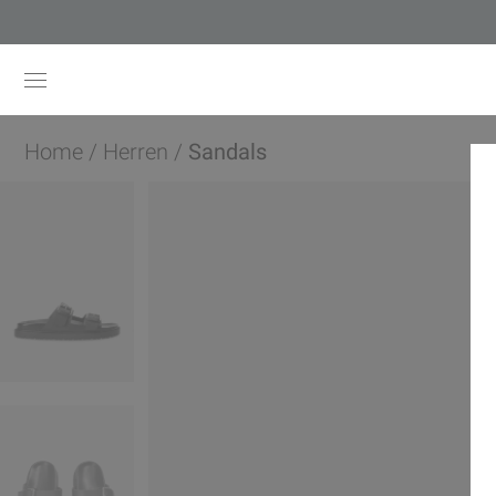
Home
/
Herren
/
Sandals