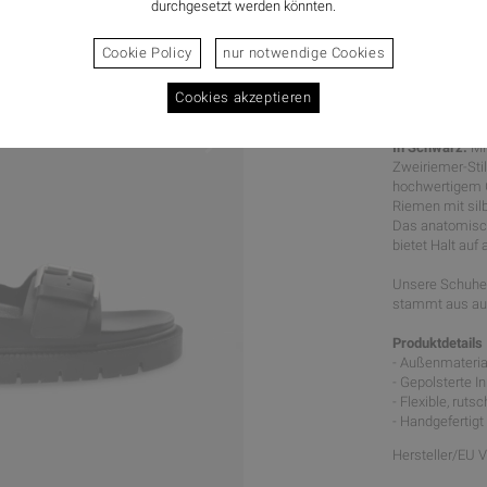
durchgesetzt werden könnten.
Cookie Policy
nur notwendige Cookies
Cookies akzeptieren
RELAXED
In Schwarz.
Mi
Zweiriemer-Sti
hochwertigem Gl
Riemen mit silb
Das anatomisch
bietet Halt auf
Unsere Schuhe 
stammt aus aus
Produktdetails
- Außenmaterial
- Gepolsterte I
- Flexible, rut
- Handgefertigt 
Hersteller/EU 