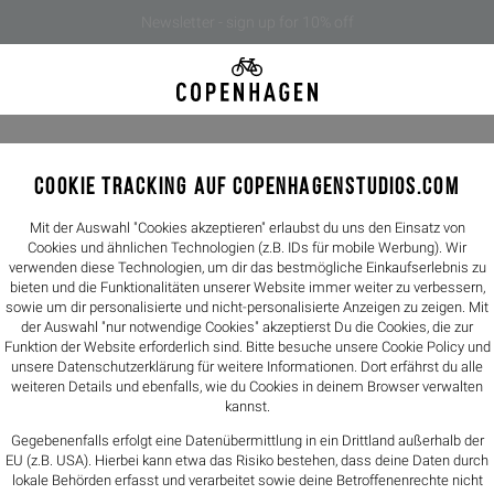
Newsletter - sign up for 10% off
COOKIE TRACKING AUF COPENHAGENSTUDIOS.COM
CPH701M
169€
129
Mit der Auswahl "Cookies akzeptieren" erlaubst du uns den Einsatz von
Cookies und ähnlichen Technologien (z.B. IDs für mobile Werbung). Wir
verwenden diese Technologien, um dir das bestmögliche Einkaufserlebnis zu
Farbe -
black
bieten und die Funktionalitäten unserer Website immer weiter zu verbessern,
sowie um dir personalisierte und nicht-personalisierte Anzeigen zu zeigen. Mit
der Auswahl "nur notwendige Cookies" akzeptierst Du die Cookies, die zur
Größen
Funktion der Website erforderlich sind. Bitte besuche unsere Cookie Policy und
unsere
Datenschutzerklärung
für weitere Informationen. Dort erfährst du alle
40
41
weiteren Details und ebenfalls, wie du Cookies in deinem Browser verwalten
kannst.
Größentabelle
Gegebenenfalls erfolgt eine Datenübermittlung in ein Drittland außerhalb der
EU (z.B. USA). Hierbei kann etwa das Risiko bestehen, dass deine Daten durch
lokale Behörden erfasst und verarbeitet sowie deine Betroffenenrechte nicht