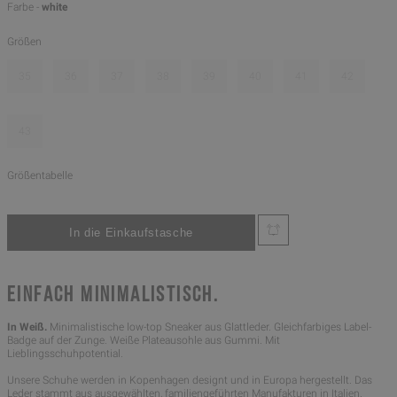
Farbe -
white
Größen
35
36
37
38
39
40
41
42
43
Größentabelle
EINFACH MINIMALISTISCH.
In Weiß.
Minimalistische low-top Sneaker aus Glattleder. Gleichfarbiges Label-
Badge auf der Zunge. Weiße Plateausohle aus Gummi. Mit
Lieblingsschuhpotential.
Unsere Schuhe werden in Kopenhagen designt und in Europa hergestellt. Das
Leder stammt aus ausgewählten, familiengeführten Manufakturen in Italien.