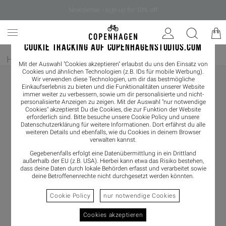
Newsletter - sign up for 10% off
COOKIE TRACKING AUF COPENHAGENSTUDIOS.COM
Home
/
Damen
/
Sneaker
/
Sneaker Low
Mit der Auswahl "Cookies akzeptieren" erlaubst du uns den Einsatz von
Cookies und ähnlichen Technologien (z.B. IDs für mobile Werbung).
Wir verwenden diese Technologien, um dir das bestmögliche
Einkaufserlebnis zu bieten und die Funktionalitäten unserer Website
immer weiter zu verbessern, sowie um dir personalisierte und nicht-
personalisierte Anzeigen zu zeigen. Mit der Auswahl "nur notwendige
Cookies" akzeptierst Du die Cookies, die zur Funktion der Website
erforderlich sind. Bitte besuche unsere Cookie Policy und unsere
Datenschutzerklärung
für weitere Informationen. Dort erfährst du alle
weiteren Details und ebenfalls, wie du Cookies in deinem Browser
verwalten kannst.
Gegebenenfalls erfolgt eine Datenübermittlung in ein Drittland
außerhalb der EU (z.B. USA). Hierbei kann etwa das Risiko bestehen,
dass deine Daten durch lokale Behörden erfasst und verarbeitet sowie
deine Betroffenenrechte nicht durchgesetzt werden könnten.
Cookie Policy
nur notwendige Cookies
Cookies akzeptieren