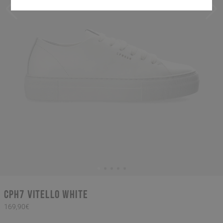
CPH7 vitello white
169,90€