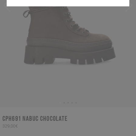
CPH691 nabuc chocolate
329,00€