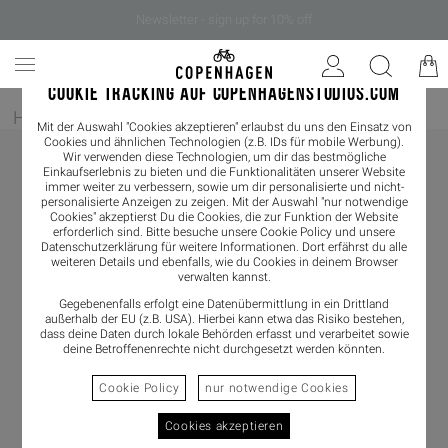
Newsletter - sign up for 10% off
COOKIE TRACKING AUF COPENHAGENSTUDIOS.COM
Home
/
Damen
/
Boots
Mit der Auswahl "Cookies akzeptieren" erlaubst du uns den Einsatz von
Cookies und ähnlichen Technologien (z.B. IDs für mobile Werbung).
Wir verwenden diese Technologien, um dir das bestmögliche
Einkaufserlebnis zu bieten und die Funktionalitäten unserer Website
immer weiter zu verbessern, sowie um dir personalisierte und nicht-
personalisierte Anzeigen zu zeigen. Mit der Auswahl "nur notwendige
Cookies" akzeptierst Du die Cookies, die zur Funktion der Website
erforderlich sind. Bitte besuche unsere Cookie Policy und unsere
Datenschutzerklärung
für weitere Informationen. Dort erfährst du alle
weiteren Details und ebenfalls, wie du Cookies in deinem Browser
verwalten kannst.
Gegebenenfalls erfolgt eine Datenübermittlung in ein Drittland
außerhalb der EU (z.B. USA). Hierbei kann etwa das Risiko bestehen,
dass deine Daten durch lokale Behörden erfasst und verarbeitet sowie
deine Betroffenenrechte nicht durchgesetzt werden könnten.
Cookie Policy
nur notwendige Cookies
Cookies akzeptieren