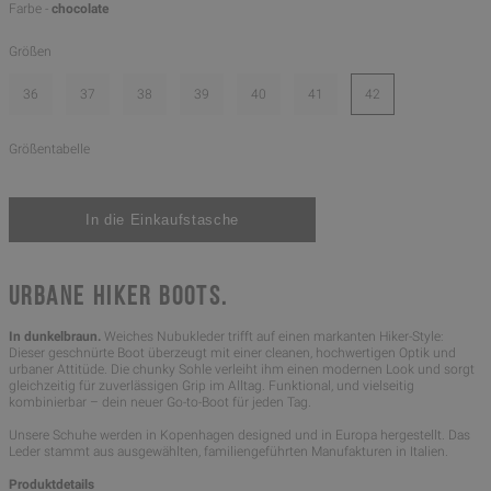
Farbe -
chocolate
Größen
36
37
38
39
40
41
42
Größentabelle
URBANE HIKER BOOTS.
In dunkelbraun.
Weiches Nubukleder trifft auf einen markanten Hiker-Style:
Dieser geschnürte Boot überzeugt mit einer cleanen, hochwertigen Optik und
urbaner Attitüde. Die chunky Sohle verleiht ihm einen modernen Look und sorgt
gleichzeitig für zuverlässigen Grip im Alltag. Funktional, und vielseitig
kombinierbar – dein neuer Go-to-Boot für jeden Tag.
Unsere Schuhe werden in Kopenhagen designed und in Europa hergestellt. Das
Leder stammt aus ausgewählten, familiengeführten Manufakturen in Italien.
Produktdetails