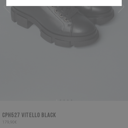
CPH527 vitello black
179,90€