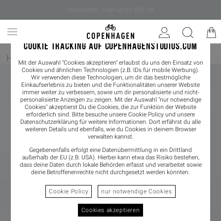
Newsletter - sign up for 10% off
COOKIE TRACKING AUF COPENHAGENSTUDIOS.COM
Home
/
Damen
/
Boots
Mit der Auswahl "Cookies akzeptieren" erlaubst du uns den Einsatz von
Cookies und ähnlichen Technologien (z.B. IDs für mobile Werbung).
Wir verwenden diese Technologien, um dir das bestmögliche
Einkaufserlebnis zu bieten und die Funktionalitäten unserer Website
immer weiter zu verbessern, sowie um dir personalisierte und nicht-
personalisierte Anzeigen zu zeigen. Mit der Auswahl "nur notwendige
Cookies" akzeptierst Du die Cookies, die zur Funktion der Website
erforderlich sind. Bitte besuche unsere Cookie Policy und unsere
Datenschutzerklärung
für weitere Informationen. Dort erfährst du alle
weiteren Details und ebenfalls, wie du Cookies in deinem Browser
verwalten kannst.
Gegebenenfalls erfolgt eine Datenübermittlung in ein Drittland
außerhalb der EU (z.B. USA). Hierbei kann etwa das Risiko bestehen,
dass deine Daten durch lokale Behörden erfasst und verarbeitet sowie
deine Betroffenenrechte nicht durchgesetzt werden könnten.
Cookie Policy
nur notwendige Cookies
Cookies akzeptieren