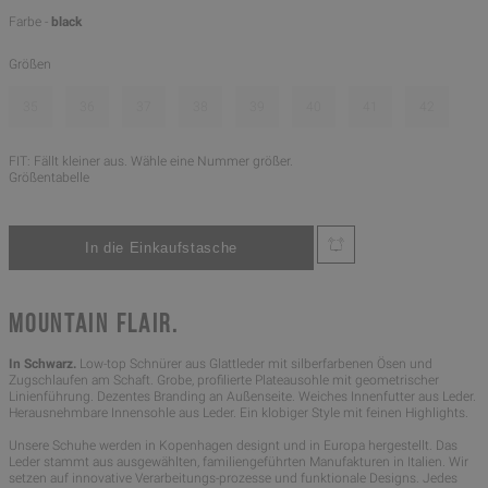
Farbe -
black
Größen
35
36
37
38
39
40
41
42
FIT: Fällt kleiner aus. Wähle eine Nummer größer.
Größentabelle
MOUNTAIN FLAIR.
In Schwarz.
Low-top Schnürer aus Glattleder mit silberfarbenen Ösen und
Zugschlaufen am Schaft. Grobe, profilierte Plateausohle mit geometrischer
Linienführung. Dezentes Branding an Außenseite. Weiches Innenfutter aus Leder.
Herausnehmbare Innensohle aus Leder. Ein klobiger Style mit feinen Highlights.
Unsere Schuhe werden in Kopenhagen designt und in Europa hergestellt. Das
Leder stammt aus ausgewählten, familiengeführten Manufakturen in Italien. Wir
setzen auf innovative Verarbeitungs-prozesse und funktionale Designs. Jedes