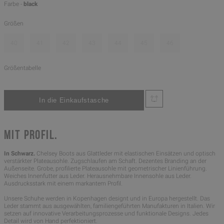
Farbe -
black
Größen
40
41
42
43
44
45
46
Größentabelle
MIT PROFIL.
In Schwarz.
Chelsey Boots aus Glattleder mit elastischen Einsätzen und optisch
verstärkter Plateausohle. Zugschlaufen am Schaft. Dezentes Branding an der
Außenseite. Grobe, profilierte Plateausohle mit geometrischer Linienführung.
Weiches Innenfutter aus Leder. Herausnehmbare Innensohle aus Leder.
Ausdrucksstark mit einem markantem Profil.
Unsere Schuhe werden in Kopenhagen designt und in Europa hergestellt. Das
Leder stammt aus ausgewählten, familiengeführten Manufakturen in Italien. Wir
setzen auf innovative Verarbeitungsprozesse und funktionale Designs. Jedes
Detail wird von Hand perfektioniert.