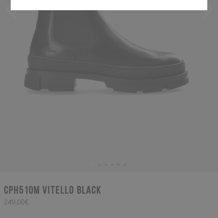
CPH510M vitello black
249,00€