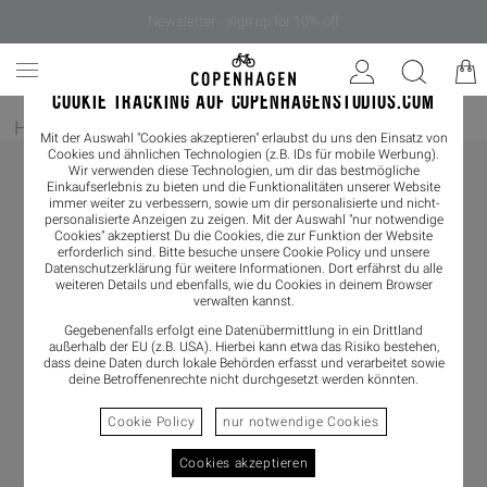
Newsletter - sign up for 10% off
COOKIE TRACKING AUF COPENHAGENSTUDIOS.COM
Home
/
Herren
/
Boots
Mit der Auswahl "Cookies akzeptieren" erlaubst du uns den Einsatz von
Cookies und ähnlichen Technologien (z.B. IDs für mobile Werbung).
Wir verwenden diese Technologien, um dir das bestmögliche
Einkaufserlebnis zu bieten und die Funktionalitäten unserer Website
immer weiter zu verbessern, sowie um dir personalisierte und nicht-
personalisierte Anzeigen zu zeigen. Mit der Auswahl "nur notwendige
Cookies" akzeptierst Du die Cookies, die zur Funktion der Website
erforderlich sind. Bitte besuche unsere Cookie Policy und unsere
Datenschutzerklärung
für weitere Informationen. Dort erfährst du alle
weiteren Details und ebenfalls, wie du Cookies in deinem Browser
verwalten kannst.
Gegebenenfalls erfolgt eine Datenübermittlung in ein Drittland
außerhalb der EU (z.B. USA). Hierbei kann etwa das Risiko bestehen,
dass deine Daten durch lokale Behörden erfasst und verarbeitet sowie
deine Betroffenenrechte nicht durchgesetzt werden könnten.
Cookie Policy
nur notwendige Cookies
Cookies akzeptieren