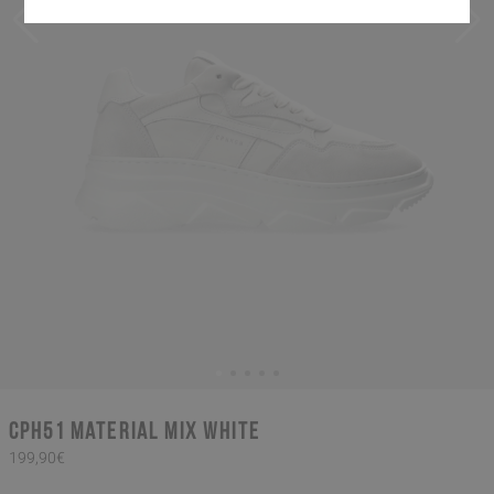
CPH51 material mix white
199,90€