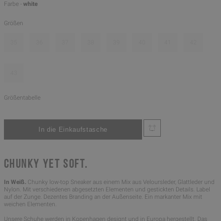
Farbe -
white
Größen
35
36
37
38
39
40
41
42
43
Größentabelle
CHUNKY YET SOFT.
In Weiß.
Chunky low-top Sneaker aus einem Mix aus Veloursleder, Glattleder und
Nylon. Mit verschiedenen abgesetzten Elementen und gestickten Details. Label
auf der Zunge. Dezentes Branding an der Außenseite. Ein markanter Mix mit
weichen Elementen.
Unsere Schuhe werden in Kopenhagen designt und in Europa hergestellt. Das