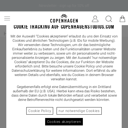
Newsletter - sign up for 10% off
COOKIE TRACKING AUF COPENHAGENSTUDIOS.COM
Home
/
Damen
/
Sneaker
/
Sneaker Low
Mit der Auswahl "Cookies akzeptieren" erlaubst du uns den Einsatz von
Cookies und ähnlichen Technologien (z.B. IDs für mobile Werbung).
Wir verwenden diese Technologien, um dir das bestmögliche
Einkaufserlebnis zu bieten und die Funktionalitäten unserer Website
immer weiter zu verbessern, sowie um dir personalisierte und nicht-
personalisierte Anzeigen zu zeigen. Mit der Auswahl "nur notwendige
Cookies" akzeptierst Du die Cookies, die zur Funktion der Website
erforderlich sind. Bitte besuche unsere Cookie Policy und unsere
Datenschutzerklärung
für weitere Informationen. Dort erfährst du alle
weiteren Details und ebenfalls, wie du Cookies in deinem Browser
verwalten kannst.
Gegebenenfalls erfolgt eine Datenübermittlung in ein Drittland
außerhalb der EU (z.B. USA). Hierbei kann etwa das Risiko bestehen,
dass deine Daten durch lokale Behörden erfasst und verarbeitet sowie
deine Betroffenenrechte nicht durchgesetzt werden könnten.
Cookie Policy
nur notwendige Cookies
Cookies akzeptieren