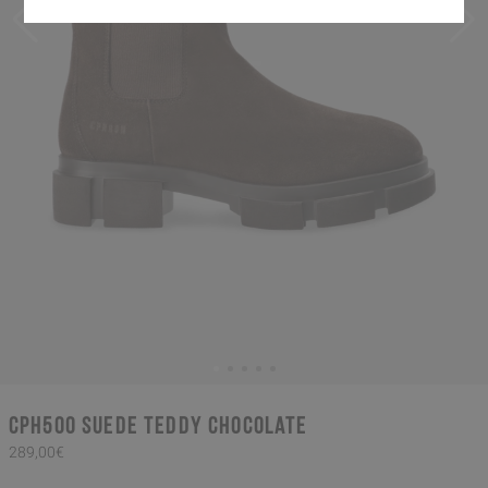
CPH500 suede teddy chocolate
289,00€