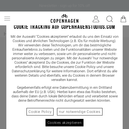
Newsletter - sign up for 10% off
COOKIE TRACKING AUF COPENHAGENSTUDIOS.COM
Home
/
Damen
/
Boots
/
Chelseaboot
Mit der Auswahl "Cookies akzeptieren" erlaubst du uns den Einsatz von
Cookies und ähnlichen Technologien (z.B. IDs für mobile Werbung).
Wir verwenden diese Technologien, um dir das bestmögliche
Einkaufserlebnis zu bieten und die Funktionalitäten unserer Website
immer weiter zu verbessern, sowie um dir personalisierte und nicht-
personalisierte Anzeigen zu zeigen. Mit der Auswahl "nur notwendige
Cookies" akzeptierst Du die Cookies, die zur Funktion der Website
erforderlich sind. Bitte besuche unsere Cookie Policy und unsere
Datenschutzerklärung
für weitere Informationen. Dort erfährst du alle
weiteren Details und ebenfalls, wie du Cookies in deinem Browser
verwalten kannst.
Gegebenenfalls erfolgt eine Datenübermittlung in ein Drittland
außerhalb der EU (z.B. USA). Hierbei kann etwa das Risiko bestehen,
dass deine Daten durch lokale Behörden erfasst und verarbeitet sowie
deine Betroffenenrechte nicht durchgesetzt werden könnten.
Cookie Policy
nur notwendige Cookies
Cookies akzeptieren