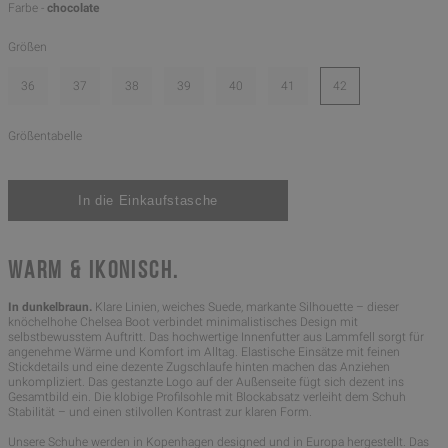
Farbe -
chocolate
Größen
36
37
38
39
40
41
42
Größentabelle
WARM & IKONISCH.
In dunkelbraun.
Klare Linien, weiches Suede, markante Silhouette – dieser
knöchelhohe Chelsea Boot verbindet minimalistisches Design mit
selbstbewusstem Auftritt. Das hochwertige Innenfutter aus Lammfell sorgt für
angenehme Wärme und Komfort im Alltag. Elastische Einsätze mit feinen
Stickdetails und eine dezente Zugschlaufe hinten machen das Anziehen
unkompliziert. Das gestanzte Logo auf der Außenseite fügt sich dezent ins
Gesamtbild ein. Die klobige Profilsohle mit Blockabsatz verleiht dem Schuh
Stabilität – und einen stilvollen Kontrast zur klaren Form.
Unsere Schuhe werden in Kopenhagen designed und in Europa hergestellt. Das