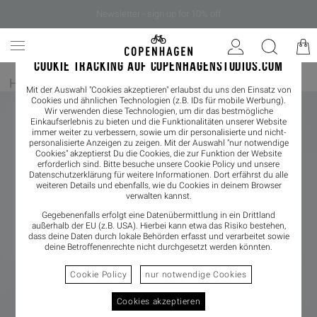
Newsletter - sign up for 10% off
COOKIE TRACKING AUF COPENHAGENSTUDIOS.COM
Home
/
Damen
/
Boots
Mit der Auswahl "Cookies akzeptieren" erlaubst du uns den Einsatz von
Cookies und ähnlichen Technologien (z.B. IDs für mobile Werbung).
Wir verwenden diese Technologien, um dir das bestmögliche
Einkaufserlebnis zu bieten und die Funktionalitäten unserer Website
immer weiter zu verbessern, sowie um dir personalisierte und nicht-
personalisierte Anzeigen zu zeigen. Mit der Auswahl "nur notwendige
Cookies" akzeptierst Du die Cookies, die zur Funktion der Website
erforderlich sind. Bitte besuche unsere Cookie Policy und unsere
Datenschutzerklärung
für weitere Informationen. Dort erfährst du alle
weiteren Details und ebenfalls, wie du Cookies in deinem Browser
verwalten kannst.
Gegebenenfalls erfolgt eine Datenübermittlung in ein Drittland
außerhalb der EU (z.B. USA). Hierbei kann etwa das Risiko bestehen,
dass deine Daten durch lokale Behörden erfasst und verarbeitet sowie
deine Betroffenenrechte nicht durchgesetzt werden könnten.
Cookie Policy
nur notwendige Cookies
Cookies akzeptieren