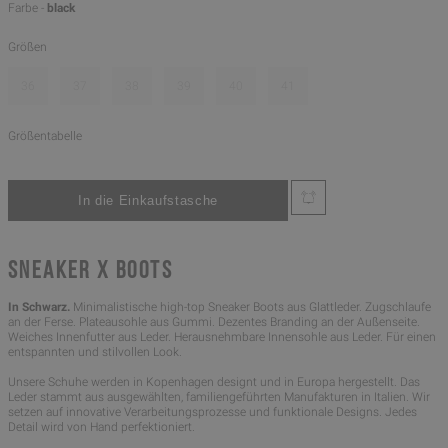
Farbe -
black
Größen
36
37
38
39
40
41
Größentabelle
SNEAKER X BOOTS
In Schwarz.
Minimalistische high-top Sneaker Boots aus Glattleder. Zugschlaufe
an der Ferse. Plateausohle aus Gummi. Dezentes Branding an der Außenseite.
Weiches Innenfutter aus Leder. Herausnehmbare Innensohle aus Leder. Für einen
entspannten und stilvollen Look.
Unsere Schuhe werden in Kopenhagen designt und in Europa hergestellt. Das
Leder stammt aus ausgewählten, familiengeführten Manufakturen in Italien. Wir
setzen auf innovative Verarbeitungsprozesse und funktionale Designs. Jedes
Detail wird von Hand perfektioniert.