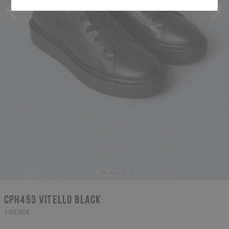
CPH453 vitello black
199,90€