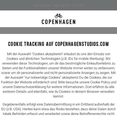
Newsletter - sign up for 10% off
COOKIE TRACKING AUF COPENHAGENSTUDIOS.COM
CPH411 v
199,90€
Mit der Auswahl "Cookies akzeptieren" erlaubst du uns den Einsatz von
Cookies und ähnlichen Technologien (z.B. IDs für mobile Werbung). Wir
verwenden diese Technologien, um dir das bestmögliche Einkaufserlebnis zu
Farbe -
white
bieten und die Funktionalitäten unserer Website immer weiter zu verbessern,
sowie um dir personalisierte und nicht-personalisierte Anzeigen zu zeigen. Mit
der Auswahl "nur notwendige Cookies" akzeptierst Du die Cookies, die zur
Größen
Funktion der Website erforderlich sind. Bitte besuche unsere Cookie Policy und
unsere
Datenschutzerklärung
für weitere Informationen. Dort erfährst du alle
36
37
weiteren Details und ebenfalls, wie du Cookies in deinem Browser verwalten
kannst.
FIT: Fällt norma
Gegebenenfalls erfolgt eine Datenübermittlung in ein Drittland außerhalb der
Größentabelle
EU (z.B. USA). Hierbei kann etwa das Risiko bestehen, dass deine Daten durch
lokale Behörden erfasst und verarbeitet sowie deine Betroffenenrechte nicht