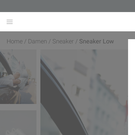
Home
/
Damen
/
Sneaker
/
Sneaker Low