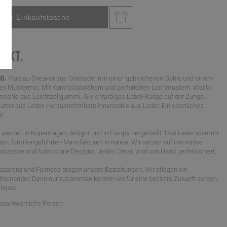
MIXT.
iß.
Plateau Sneaker aus Glattleder mit einer ‘gebrochenen’ Sohle und einem
en Mustermix. Mit Kontrastabnähern und perforierten Lochmustern. Weiße
ßensohle aus Leichtzellgummi. Gleichfarbiges Label-Badge auf der Zunge.
utter aus Leder. Herausnehmbare Innensohle aus Leder. Ein sportliches
t.
werden in Kopenhagen designt und in Europa hergestellt. Das Leder stammt
n, familiengeführten Manufakturen in Italien. Wir setzen auf innovative
rozesse und funktionale Designs. Jedes Detail wird von Hand perfektioniert.
nsparenz und Fairness prägen unsere Beziehungen. Wir pflegen ein
Miteinander. Denn nur zusammen können wir für eine bessere Zukunft sorgen.
heute.
Verantwortliche Person