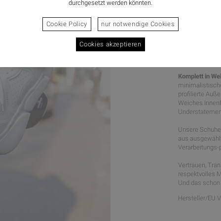
durchgesetzt werden könnten.
Cookie Policy
nur notwendige Cookies
Cookies akzeptieren
COOL GE
Komplett in We
minimalistisch
profilierte Au
Weiches Innenf
Understatemen
Unsere Schuhe 
aus ausgewählte
Verarbeitungs-p
Vertrauen, Tra
respektvolles 
Und das schon 
Hersteller/EU 