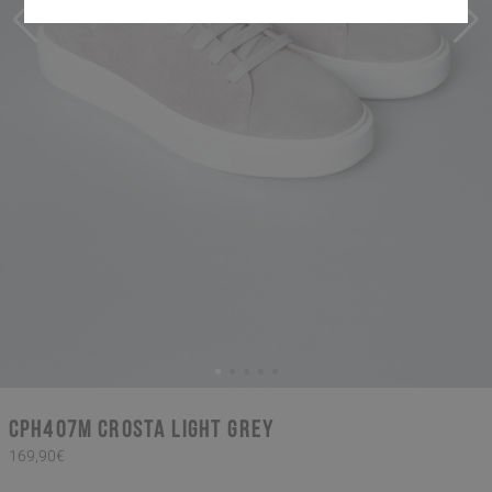
CPH407M crosta light grey
169,90€