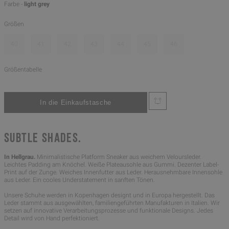
Farbe -
light grey
Größen
40
41
42
43
44
45
46
Größentabelle
SUBTLE SHADES.
In Hellgrau.
Minimalistische Platform Sneaker aus weichem Veloursleder.
Leichtes Padding am Knöchel. Weiße Plateausohle aus Gummi. Dezenter Label-
Print auf der Zunge. Weiches Innenfutter aus Leder. Herausnehmbare Innensohle
aus Leder. Ein cooles Understatement in sanften Tönen.
Unsere Schuhe werden in Kopenhagen designt und in Europa hergestellt. Das
Leder stammt aus ausgewählten, familiengeführten Manufakturen in Italien. Wir
setzen auf innovative Verarbeitungsprozesse und funktionale Designs. Jedes
Detail wird von Hand perfektioniert.