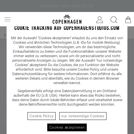
Newsletter - sign up for 10% off
COOKIE TRACKING AUF COPENHAGENSTUDIOS.COM
Home
/
Herren
/
Sneaker
Mit der Auswahl "Cookies akzeptieren" erlaubst du uns den Einsatz von
Cookies und ähnlichen Technologien (z.B. IDs für mobile Werbung).
Wir verwenden diese Technologien, um dir das bestmögliche
Einkaufserlebnis zu bieten und die Funktionalitäten unserer Website
immer weiter zu verbessern, sowie um dir personalisierte und nicht-
personalisierte Anzeigen zu zeigen. Mit der Auswahl "nur notwendige
Cookies" akzeptierst Du die Cookies, die zur Funktion der Website
erforderlich sind. Bitte besuche unsere Cookie Policy und unsere
Datenschutzerklärung
für weitere Informationen. Dort erfährst du alle
weiteren Details und ebenfalls, wie du Cookies in deinem Browser
verwalten kannst.
Gegebenenfalls erfolgt eine Datenübermittlung in ein Drittland
außerhalb der EU (z.B. USA). Hierbei kann etwa das Risiko bestehen,
dass deine Daten durch lokale Behörden erfasst und verarbeitet sowie
deine Betroffenenrechte nicht durchgesetzt werden könnten.
Cookie Policy
nur notwendige Cookies
Cookies akzeptieren