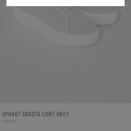
CPH407 crosta light grey
169,90€