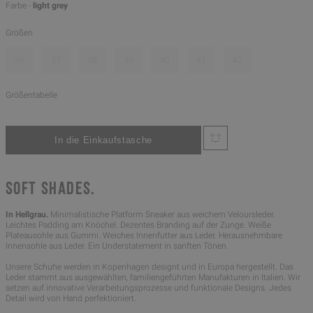
Farbe -
light grey
Größen
36
37
38
39
40
41
42
Größentabelle
SOFT SHADES.
In Hellgrau.
Minimalistische Platform Sneaker aus weichem Veloursleder.
Leichtes Padding am Knöchel. Dezentes Branding auf der Zunge. Weiße
Plateausohle aus Gummi. Weiches Innenfutter aus Leder. Herausnehmbare
Innensohle aus Leder. Ein Understatement in sanften Tönen.
Unsere Schuhe werden in Kopenhagen designt und in Europa hergestellt. Das
Leder stammt aus ausgewählten, familiengeführten Manufakturen in Italien. Wir
setzen auf innovative Verarbeitungsprozesse und funktionale Designs. Jedes
Detail wird von Hand perfektioniert.