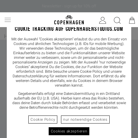
Newsletter - sign up for 10% off
COOKIE TRACKING AUF COPENHAGENSTUDIOS.COM
Home
/
Damen
/
Sneaker
/
Sneaker Low
Mit der Auswahl "Cookies akzeptieren" erlaubst du uns den Einsatz von
Cookies und ähnlichen Technologien (z.B. IDs für mobile Werbung).
Wir verwenden diese Technologien, um dir das bestmögliche
Einkaufserlebnis zu bieten und die Funktionalitäten unserer Website
immer weiter zu verbessern, sowie um dir personalisierte und nicht-
personalisierte Anzeigen zu zeigen. Mit der Auswahl "nur notwendige
Cookies" akzeptierst Du die Cookies, die zur Funktion der Website
erforderlich sind. Bitte besuche unsere Cookie Policy und unsere
Datenschutzerklärung
für weitere Informationen. Dort erfährst du alle
weiteren Details und ebenfalls, wie du Cookies in deinem Browser
verwalten kannst.
Gegebenenfalls erfolgt eine Datenübermittlung in ein Drittland
außerhalb der EU (z.B. USA). Hierbei kann etwa das Risiko bestehen,
dass deine Daten durch lokale Behörden erfasst und verarbeitet sowie
deine Betroffenenrechte nicht durchgesetzt werden könnten.
Cookie Policy
nur notwendige Cookies
Cookies akzeptieren