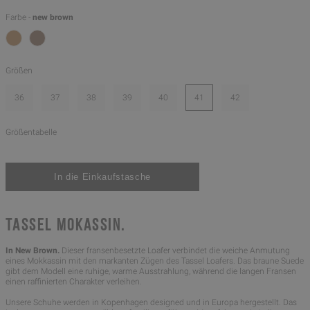
Farbe -
new brown
Größen
36
37
38
39
40
41
42
Größentabelle
TASSEL MOKASSIN.
In New Brown.
Dieser fransenbesetzte Loafer verbindet die weiche Anmutung
eines Mokkassin mit den markanten Zügen des Tassel Loafers. Das braune Suede
gibt dem Modell eine ruhige, warme Ausstrahlung, während die langen Fransen
einen raffinierten Charakter verleihen.
Unsere Schuhe werden in Kopenhagen designed und in Europa hergestellt. Das