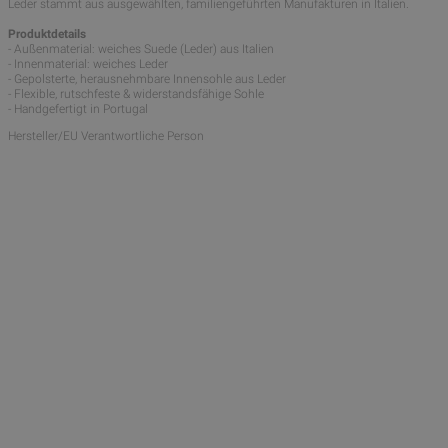
Leder stammt aus ausgewählten, familiengeführten Manufakturen in Italien.
Produktdetails
- Außenmaterial: weiches Suede (Leder) aus Italien
- Innenmaterial: weiches Leder
- Gepolsterte, herausnehmbare Innensohle aus Leder
- Flexible, rutschfeste & widerstandsfähige Sohle
- Handgefertigt in Portugal
Hersteller/EU Verantwortliche Person