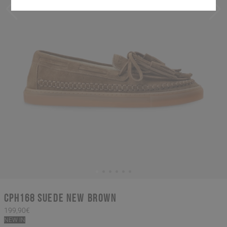
CPH168 suede new brown
199,90€
NEW IN