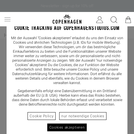
Newsletter - sign up for 10% off
COOKIE TRACKING AUF COPENHAGENSTUDIOS.COM
Home
/
Damen
/
Loafer
Mit der Auswahl "Cookies akzeptieren" erlaubst du uns den Einsatz von
Cookies und ähnlichen Technologien (z.B. IDs für mobile Werbung).
Wir verwenden diese Technologien, um dir das bestmögliche
Einkaufserlebnis zu bieten und die Funktionalitäten unserer Website
immer weiter zu verbessern, sowie um dir personalisierte und nicht-
personalisierte Anzeigen zu zeigen. Mit der Auswahl "nur notwendige
Cookies" akzeptierst Du die Cookies, die zur Funktion der Website
erforderlich sind. Bitte besuche unsere Cookie Policy und unsere
Datenschutzerklärung
für weitere Informationen. Dort erfährst du alle
weiteren Details und ebenfalls, wie du Cookies in deinem Browser
verwalten kannst.
Gegebenenfalls erfolgt eine Datenübermittlung in ein Drittland
außerhalb der EU (z.B. USA). Hierbei kann etwa das Risiko bestehen,
dass deine Daten durch lokale Behörden erfasst und verarbeitet sowie
deine Betroffenenrechte nicht durchgesetzt werden könnten.
Cookie Policy
nur notwendige Cookies
Cookies akzeptieren