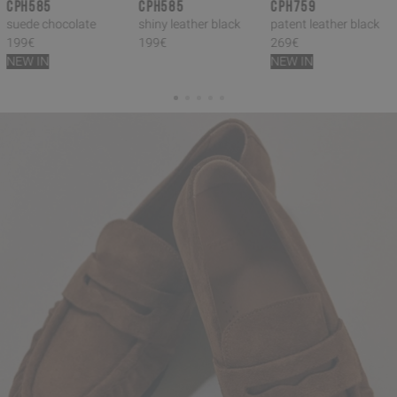
CPH585
CPH585
CPH759
suede chocolate
shiny leather black
patent leather black
199€
199€
269€
NEW IN
NEW IN