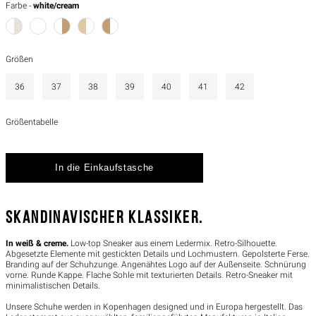
Farbe -
white/cream
Größen
36
37
38
39
40
41
42
Größentabelle
SKANDINAVISCHER KLASSIKER.
In weiß & creme.
Low-top Sneaker aus einem Ledermix. Retro-Silhouette.
Abgesetzte Elemente mit gestickten Details und Lochmustern. Gepolsterte Ferse.
Branding auf der Schuhzunge. Angenähtes Logo auf der Außenseite. Schnürung
vorne. Runde Kappe. Flache Sohle mit texturierten Details. Retro-Sneaker mit
minimalistischen Details.
Unsere Schuhe werden in Kopenhagen designed und in Europa hergestellt. Das