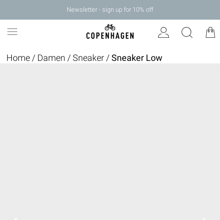
Newsletter - sign up for 10% off
Home
/
Damen
/
Sneaker
/
Sneaker Low