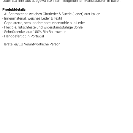
Leder stammt aus ausgewählten, familiengeführten Manufakturen in Italien.
Produktdetails
- Außenmaterial: weiches Glattleder & Suede (Leder) aus Italien
- Innenmaterial: weiches Leder & Textil
- Gepolsterte, herausnehmbare Innensohle aus Leder
- Flexible, rutschfeste und widerstandsfähige Sohle
- Schnürsenkel aus 100% Bio-Baumwolle
- Handgefertigt in Portugal
Hersteller/EU Verantwortliche Person