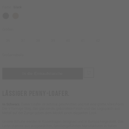
Farbe -
black
Größen
36
37
38
39
40
41
42
Größentabelle
LÄSSIGER PENNY-LOAFER.
In Schwarz.
Dieser Loafer ist schmal geschnitten und hat eine glatte, klare Form.
Der V-förmige Steg, das glänzende, gebürstete Finish und das Logopatch aus
Metall auf der Zunge geben dem Modell einen eleganten Look.
Unsere Schuhe werden in Kopenhagen designed und in Europa hergestellt. Das
Leder stammt aus ausgewählten, familiengeführten Manufakturen in Italien.