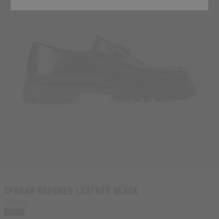
CPH848 brushed leather black
229,00€
NEW IN