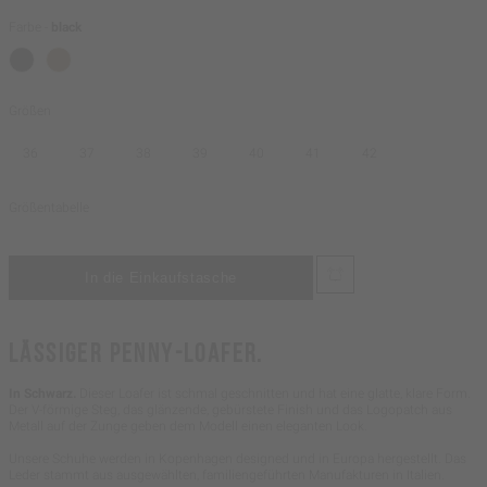
Farbe -
black
Größen
36
37
38
39
40
41
42
Größentabelle
LÄSSIGER PENNY-LOAFER.
In Schwarz.
Dieser Loafer ist schmal geschnitten und hat eine glatte, klare Form.
Der V-förmige Steg, das glänzende, gebürstete Finish und das Logopatch aus
Metall auf der Zunge geben dem Modell einen eleganten Look.
Unsere Schuhe werden in Kopenhagen designed und in Europa hergestellt. Das
Leder stammt aus ausgewählten, familiengeführten Manufakturen in Italien.