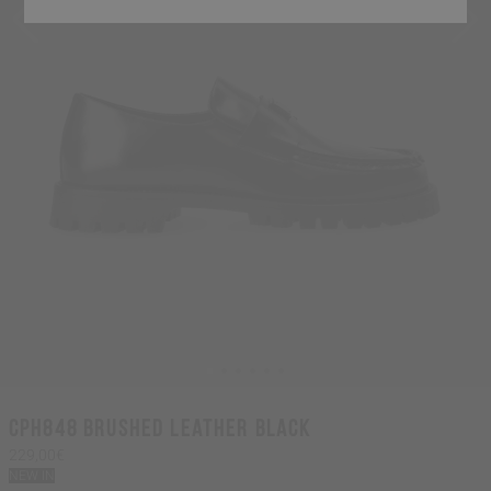
CPH848 brushed leather black
229,00€
NEW IN