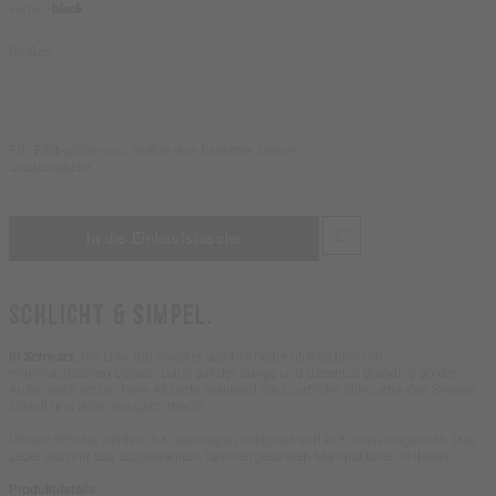
Farbe -
black
Größen
40
41
42
43
44
45
46
FIT: Fällt größer aus. Wähle eine Nummer kleiner.
Größentabelle
SCHLICHT & SIMPEL.
In Schwarz.
Die Low-Top Sneaker aus Glattleder überzeugen mit
minimalistischen Details. Label auf der Zunge und dezentes Branding an der
Außenseite setzen feine Akzente, während die sportliche Silhouette den Sneaker
stilvoll und alltagstauglich macht.
Unsere Schuhe werden in Kopenhagen designed und in Europa hergestellt. Das
Leder stammt aus ausgewählten, familiengeführten Manufakturen in Italien.
Produktdetails