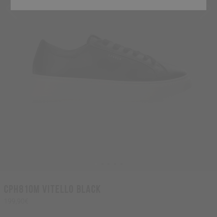
CPH810M vitello black
199,90€