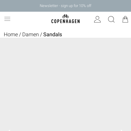
Newsletter - sign up for 10% off
Home
/
Damen
/
Sandals