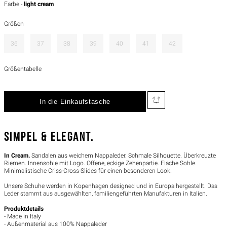
Farbe -
light cream
Größen
36
37
38
39
40
41
42
Größentabelle
SIMPEL & ELEGANT.
In Cream.
Sandalen aus weichem Nappaleder. Schmale Silhouette. Überkreuzte
Riemen. Innensohle mit Logo. Offene, eckige Zehenpartie. Flache Sohle.
Minimalistische Criss-Cross-Slides für einen besonderen Look.
Unsere Schuhe werden in Kopenhagen designed und in Europa hergestellt. Das
Leder stammt aus ausgewählten, familiengeführten Manufakturen in Italien.
Produktdetails
- Made in Italy
- Außenmaterial aus 100% Nappaleder