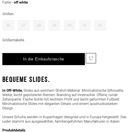
Farbe -
off white
Größen
36
37
38
39
40
41
42
Größentabelle
BEQUEME SLIDES.
In Off-White.
Slides aus weichem Stretch-Material. Minimalistische Silhouette.
Weiter, leicht gepolsterter Riemen. Branding auf Innensohle. Offene, runde
Zehenpartie. Flache Sohle mit leichtem Profil und leicht geformten Fußbett.
Minimalistische Slides mit eleganten Details und einem ausdrucksstarken
Design.
Unsere Schuhe werden in Kopenhagen designed und in Europa hergestellt. Das
Leder stammt aus ausgewählten, familiengeführten Manufakturen in Italien.
Produktdetails