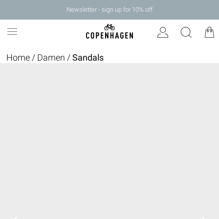
Newsletter - sign up for 10% off
Home
/
Damen
/
Sandals