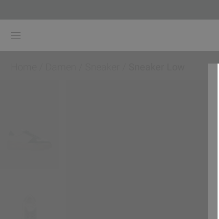
Home
/
Damen
/
Sneaker
/
Sneaker Low