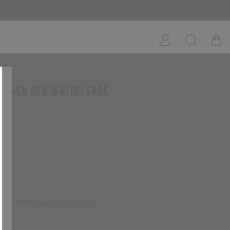
ather mix white/sage
sage
38
39
40
41
42
er aus. Wähle eine Nummer kleiner.