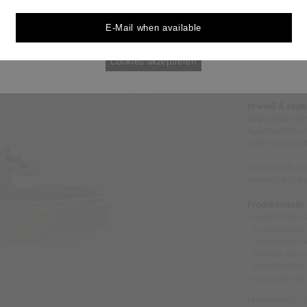
durchgesetzt werden könnten.
E-Mail when available
Cookie Policy
nur notwendige Cookies
Cookies akzeptieren
RETRO &
In weiß & sage
abgesetzte Elem
Außenseiten und
Sohle mit leich
Unsere Schuhe 
stammt aus aus
Produktdetails
- Außenmaterial
- Innenmaterial
- Gepolsterte,
- Flexible, lei
- Schnürsenke
- Handgefertigt
Hersteller/EU 