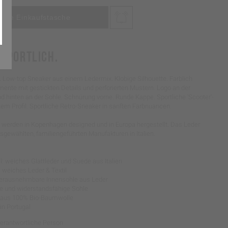
 SPORTLICH.
.
Low-top Sneaker aus einem Ledermix. Klobige Silhouette. Farblich
ente mit gestickten Details und perforierten Mustern. Logo an der
 hinten an der Sohle. Schnürung vorne. Runde Kappe. Sportliche 'Scooter'-
tem Profil. Sportliche Retro-Sneaker in sanften Farbnuancen.
werden in Kopenhagen designed und in Europa hergestellt. Das Leder
gewählten, familiengeführten Manufakturen in Italien.
: weiches Glattleder und Suede aus Italien
: weiches Leder & Textil
 herausnehmbare Innensohle aus Leder
chte und widerstandsfähige Sohle
l aus 100% Bio-Baumwolle
 in Portugal
Verantwortliche Person