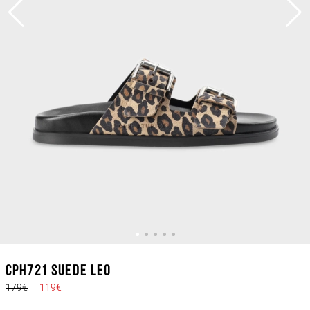
CPH721 suede leo
179€
119€