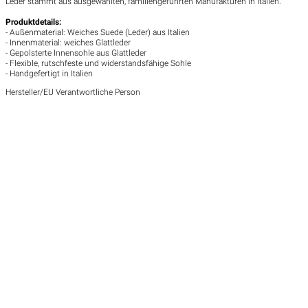
Leder stammt aus ausgewählten, familiengeführten Manufakturen in Italien.
Produktdetails:
- Außenmaterial: Weiches Suede (Leder) aus Italien
- Innenmaterial: weiches Glattleder
- Gepolsterte Innensohle aus Glattleder
- Flexible, rutschfeste und widerstandsfähige Sohle
- Handgefertigt in Italien
Hersteller/EU Verantwortliche Person