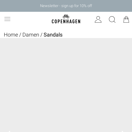
Newsletter - sign up for 10% off
Home
/
Damen
/
Sandals