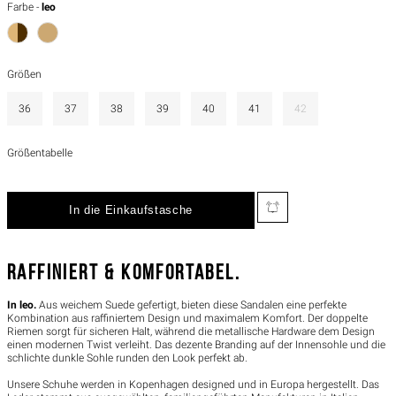
Farbe -
leo
Größen
36
37
38
39
40
41
42
Größentabelle
RAFFINIERT & KOMFORTABEL.
In leo.
Aus weichem Suede gefertigt, bieten diese Sandalen eine perfekte
Kombination aus raffiniertem Design und maximalem Komfort. Der doppelte
Riemen sorgt für sicheren Halt, während die metallische Hardware dem Design
einen modernen Twist verleiht. Das dezente Branding auf der Innensohle und die
schlichte dunkle Sohle runden den Look perfekt ab.
Unsere Schuhe werden in Kopenhagen designed und in Europa hergestellt. Das