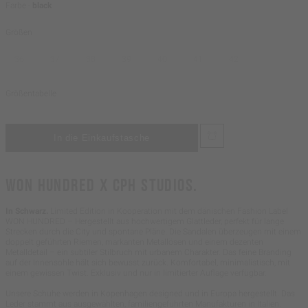
Farbe -
black
Größen
36
37
38
39
40
41
42
Größentabelle
WON HUNDRED X CPH STUDIOS.
In Schwarz.
Limited Edition in Kooperation mit dem dänischen Fashion Label
WON HUNDRED – Hergestellt aus hochwertigem Glattleder, perfekt für lange
Strecken durch die City und spontane Pläne. Die Sandalen überzeugen mit einem
doppelt geführten Riemen, markanten Metallösen und einem dezenten
Metalldetail – ein subtiler Stilbruch mit urbanem Charakter. Das feine Branding
auf der Innensohle hält sich bewusst zurück. Komfortabel, minimalistisch, mit
einem gewissen Twist. Exklusiv und nur in limitierter Auflage verfügbar.
Unsere Schuhe werden in Kopenhagen designed und in Europa hergestellt. Das
Leder stammt aus ausgewählten, familiengeführten Manufakturen in Italien.