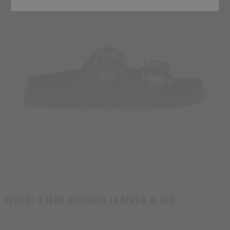
CPH701 x Won Hundred leather black
199,90€